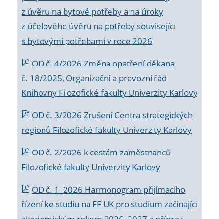
z úvěru na bytové potřeby a na úroky
z účelového úvěru na potřeby související
s bytovými potřebami v roce 2026
OD č. 4/2026 Změna opatření děkana
č. 18/2025, Organizační a provozní řád
Knihovny Filozofické fakulty Univerzity Karlovy
OD č. 3/2026 Zrušení Centra strategických
regionů Filozofické fakulty Univerzity Karlovy
OD č. 2/2026 k
cestám zaměstnanců
Filozofické fakulty Univerzity Karlovy
OD č. 1_2026 Harmonogram přijímacího
řízení ke studiu na FF UK pro studium začínající
akademickým rokem 2026_2027 a příprav