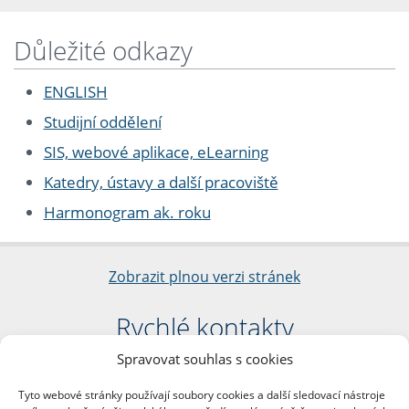
Důležité odkazy
ENGLISH
Studijní oddělení
SIS, webové aplikace, eLearning
Katedry, ústavy a další pracoviště
Harmonogram ak. roku
Zobrazit plnou verzi stránek
Rychlé kontakty
Spravovat souhlas s cookies
Filozofická fakulta
Univerzita Karlova
Tyto webové stránky používají soubory cookies a další sledovací nástroje
nám. Jana Palacha 1/2