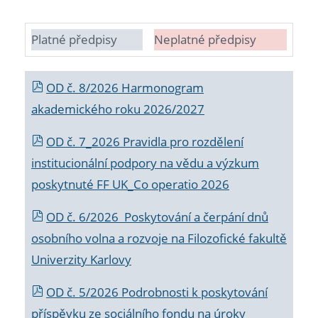
Platné předpisy
Neplatné předpisy
OD č. 8/2026 Harmonogram
akademického roku 2026/2027
OD č. 7_2026 Pravidla pro rozdělení
institucionální podpory na vědu a výzkum
poskytnuté FF UK_Co operatio 2026
OD č. 6/2026 Poskytování a čerpání dnů
osobního volna a rozvoje na Filozofické fakultě
Univerzity Karlovy
OD č. 5/2026 Podrobnosti k poskytování
příspěvku ze sociálního fondu na úroky