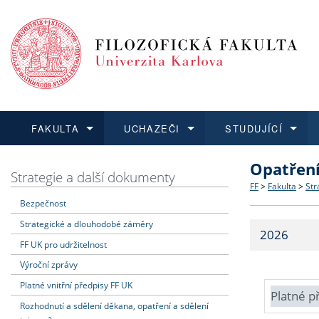
FAKULTA
UCHAZEČI
STUDUJÍCÍ
Opatřen
FAKULTA
UCHAZEČI
STUDUJÍCÍ
VĚDA A VÝZKUM
ZAHRANIČÍ
Struktura a
Co studova
Bakalářsk
O vědě a 
Aktuální n
Strategie a další dokumenty
FF
>
Fakulta
>
Str
Bezpečnost
Dozvědět se více
Podat přihlášku
Dozvědět se více
Dozvědět se více
Dozvědět se více
Strategie 
Učitelské 
Doktorské
Akademické
Vyjíždějící
Strategické a dlouhodobé záměry
2026
Podpora a
Informace 
Rigorózní 
Granty a p
Přijíždějíc
FF UK pro udržitelnost
Výroční zprávy
Absolventi
Vyjíždějíc
Platné vnitřní předpisy FF UK
Platné p
Rozhodnutí a sdělení děkana, opatření a sdělení
Fakultní š