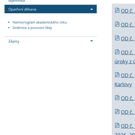
tajemníka
Opatření děkana
OD č.
Harmonogram akademického roku
OD č.
Směrnice a provozní řády
OD č. 
Zápisy
OD č.
úroky z 
OD č.
Karlovy
OD č. 
OD č.
OD č.
2026_202