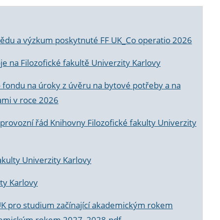
a vědu a výzkum poskytnuté FF UK_Co operatio 2026
 na Filozofické fakultě Univerzity Karlovy
o fondu na úroky z úvěru na bytové potřeby a na
ami v roce 2026
rovozní řád Knihovny Filozofické fakulty Univerzity
akulty Univerzity Karlovy
ty Karlovy
UK pro studium začínající akademickým rokem
akademickým rokem 2027_2028.pdf