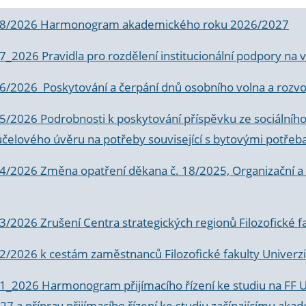
 8/2026 Harmonogram akademického roku 2026/2027
 7_2026 Pravidla pro rozdělení institucionální podpory n
6/2026 Poskytování a čerpání dnů osobního volna a rozvoje
 5/2026 Podrobnosti k poskytování příspěvku ze sociálníh
účelového úvěru na potřeby související s bytovými potřeb
 4/2026 Změna opatření děkana č. 18/2025, Organizační a p
3/2026 Zrušení Centra strategických regionů Filozofické f
 2/2026 k
cestám zaměstnanců Filozofické fakulty Univerzi
 1_2026 Harmonogram přijímacího řízení ke studiu na FF 
7 a příprav přijímacího řízení ke studiu začínajícímu 