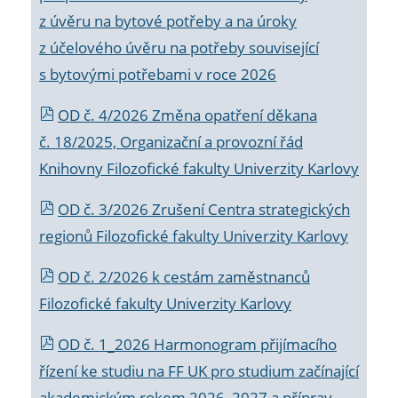
z úvěru na bytové potřeby a na úroky
z účelového úvěru na potřeby související
s bytovými potřebami v roce 2026
OD č. 4/2026 Změna opatření děkana
č. 18/2025, Organizační a provozní řád
Knihovny Filozofické fakulty Univerzity Karlovy
OD č. 3/2026 Zrušení Centra strategických
regionů Filozofické fakulty Univerzity Karlovy
OD č. 2/2026 k
cestám zaměstnanců
Filozofické fakulty Univerzity Karlovy
OD č. 1_2026 Harmonogram přijímacího
řízení ke studiu na FF UK pro studium začínající
akademickým rokem 2026_2027 a příprav