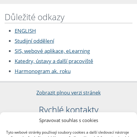
Důležité odkazy
ENGLISH
Studijní oddělení
SIS, webové aplikace, eLearning
Katedry, ústavy a další pracoviště
Harmonogram ak. roku
Zobrazit plnou verzi stránek
Rychlé kontakty
Spravovat souhlas s cookies
Filozofická fakulta
Univerzita Karlova
Tyto webové stránky používají soubory cookies a další sledovací nástroje
nám. Jana Palacha 1/2