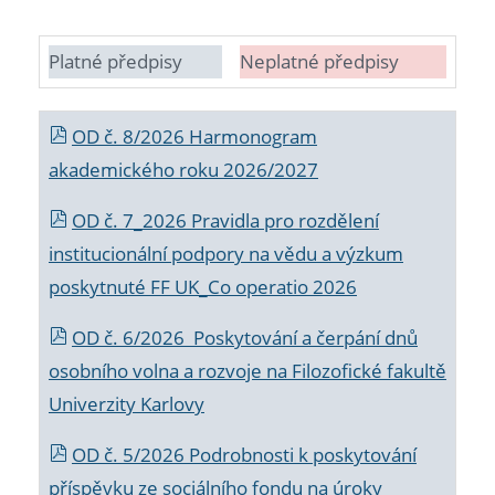
Platné předpisy
Neplatné předpisy
OD č. 8/2026 Harmonogram
akademického roku 2026/2027
OD č. 7_2026 Pravidla pro rozdělení
institucionální podpory na vědu a výzkum
poskytnuté FF UK_Co operatio 2026
OD č. 6/2026 Poskytování a čerpání dnů
osobního volna a rozvoje na Filozofické fakultě
Univerzity Karlovy
OD č. 5/2026 Podrobnosti k poskytování
příspěvku ze sociálního fondu na úroky