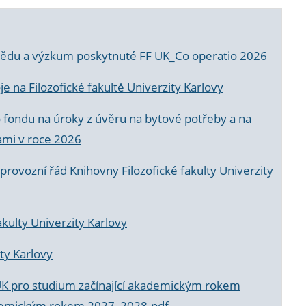
a vědu a výzkum poskytnuté FF UK_Co operatio 2026
 na Filozofické fakultě Univerzity Karlovy
o fondu na úroky z úvěru na bytové potřeby a na
ami v roce 2026
rovozní řád Knihovny Filozofické fakulty Univerzity
akulty Univerzity Karlovy
ty Karlovy
UK pro studium začínající akademickým rokem
akademickým rokem 2027_2028.pdf