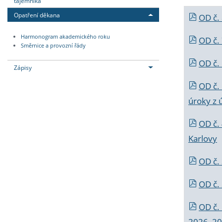
tajemníka
Opatření děkana
OD č.
Harmonogram akademického roku
OD č.
Směrnice a provozní řády
OD č. 
Zápisy
OD č.
úroky z 
OD č.
Karlovy
OD č. 
OD č.
OD č.
2026_202