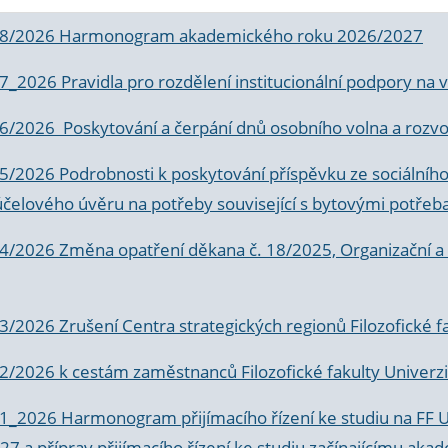
 8/2026 Harmonogram akademického roku 2026/2027
 7_2026 Pravidla pro rozdělení institucionální podpory n
6/2026 Poskytování a čerpání dnů osobního volna a rozvoje
 5/2026 Podrobnosti k poskytování příspěvku ze sociálníh
účelového úvěru na potřeby související s bytovými potřeb
 4/2026 Změna opatření děkana č. 18/2025, Organizační a p
3/2026 Zrušení Centra strategických regionů Filozofické f
 2/2026 k
cestám zaměstnanců Filozofické fakulty Univerzi
 1_2026 Harmonogram přijímacího řízení ke studiu na FF 
7 a příprav přijímacího řízení ke studiu začínajícímu 