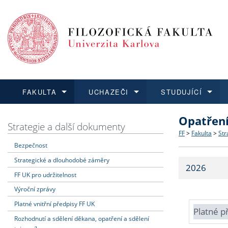
FAKULTA
UCHAZEČI
STUDUJÍCÍ
Opatřen
FAKULTA
UCHAZEČI
STUDUJÍCÍ
VĚDA A VÝZKUM
ZAHRANIČÍ
Struktura a
Co studova
Bakalářsk
O vědě a 
Aktuální n
Strategie a další dokumenty
FF
>
Fakulta
>
Str
Bezpečnost
Dozvědět se více
Podat přihlášku
Dozvědět se více
Dozvědět se více
Dozvědět se více
Strategie 
Učitelské 
Doktorské
Akademické
Vyjíždějící
Strategické a dlouhodobé záměry
2026
Podpora a
Informace 
Rigorózní 
Granty a p
Přijíždějíc
FF UK pro udržitelnost
Výroční zprávy
Absolventi
Vyjíždějíc
Platné vnitřní předpisy FF UK
Platné p
Rozhodnutí a sdělení děkana, opatření a sdělení
Fakultní š