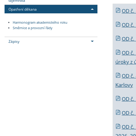
tajemníka
Opatření děkana
OD č.
Harmonogram akademického roku
OD č.
Směrnice a provozní řády
OD č. 
Zápisy
OD č.
úroky z 
OD č.
Karlovy
OD č. 
OD č.
OD č.
2026_202