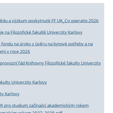
a vědu a výzkum poskytnuté FF UK_Co operatio 2026
 na Filozofické fakultě Univerzity Karlovy
o fondu na úroky z úvěru na bytové potřeby a na
ami v roce 2026
rovozní řád Knihovny Filozofické fakulty Univerzity
akulty Univerzity Karlovy
ty Karlovy
UK pro studium začínající akademickým rokem
akademickým rokem 2027_2028.pdf