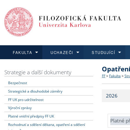
FAKULTA
UCHAZEČI
STUDUJÍCÍ
Opatřen
FAKULTA
UCHAZEČI
STUDUJÍCÍ
VĚDA A VÝZKUM
ZAHRANIČÍ
Struktura a
Co studova
Bakalářsk
O vědě a 
Aktuální n
Strategie a další dokumenty
FF
>
Fakulta
>
Str
Bezpečnost
Dozvědět se více
Podat přihlášku
Dozvědět se více
Dozvědět se více
Dozvědět se více
Strategie 
Učitelské 
Doktorské
Akademické
Vyjíždějící
Strategické a dlouhodobé záměry
2026
Podpora a
Informace 
Rigorózní 
Granty a p
Přijíždějíc
FF UK pro udržitelnost
Výroční zprávy
Absolventi
Vyjíždějíc
Platné vnitřní předpisy FF UK
Platné p
Rozhodnutí a sdělení děkana, opatření a sdělení
Fakultní š