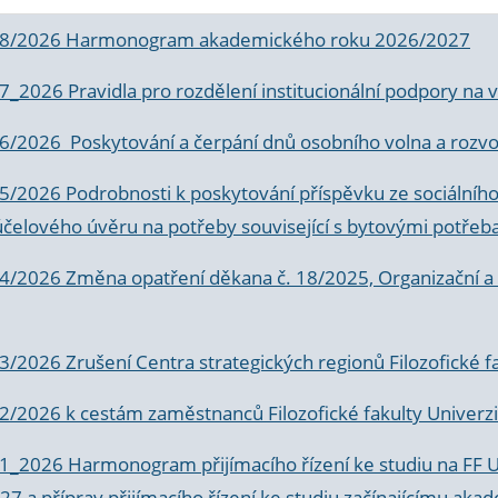
 8/2026 Harmonogram akademického roku 2026/2027
 7_2026 Pravidla pro rozdělení institucionální podpory n
6/2026 Poskytování a čerpání dnů osobního volna a rozvoje
 5/2026 Podrobnosti k poskytování příspěvku ze sociálníh
účelového úvěru na potřeby související s bytovými potřeb
 4/2026 Změna opatření děkana č. 18/2025, Organizační a p
3/2026 Zrušení Centra strategických regionů Filozofické f
 2/2026 k
cestám zaměstnanců Filozofické fakulty Univerzi
 1_2026 Harmonogram přijímacího řízení ke studiu na FF 
7 a příprav přijímacího řízení ke studiu začínajícímu 