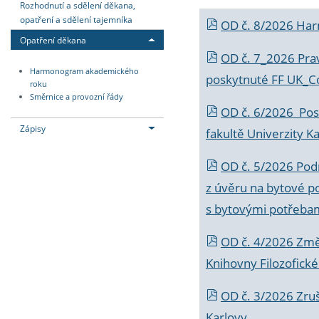
Rozhodnutí a sdělení děkana,
opatření a sdělení tajemníka
OD č. 8/2026 Ha
Opatření děkana
OD č. 7_2026 Prav
Harmonogram akademického
poskytnuté FF UK_C
roku
Směrnice a provozní řády
OD č. 6/2026 Posk
Zápisy
fakultě Univerzity K
OD č. 5/2026 Podr
z úvěru na bytové po
s bytovými potřebam
OD č. 4/2026 Změ
Knihovny Filozofické
OD č. 3/2026 Zruš
Karlovy