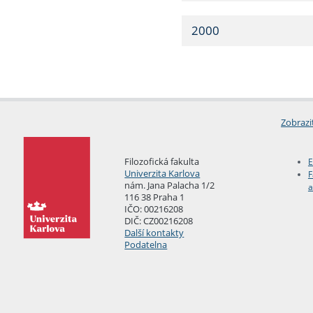
2000
Zobrazi
Filozofická fakulta
E
Univerzita Karlova
F
nám. Jana Palacha 1/2
a
116 38 Praha 1
IČO: 00216208
DIČ: CZ00216208
Další kontakty
Podatelna