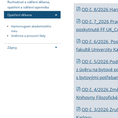
Rozhodnutí a sdělení děkana,
opatření a sdělení tajemníka
OD č. 8/2026 Ha
Opatření děkana
OD č. 7_2026 Prav
Harmonogram akademického
poskytnuté FF UK_C
roku
Směrnice a provozní řády
OD č. 6/2026 Posk
Zápisy
fakultě Univerzity K
OD č. 5/2026 Podr
z úvěru na bytové po
s bytovými potřebam
OD č. 4/2026 Změ
Knihovny Filozofické
OD č. 3/2026 Zruš
Karlovy