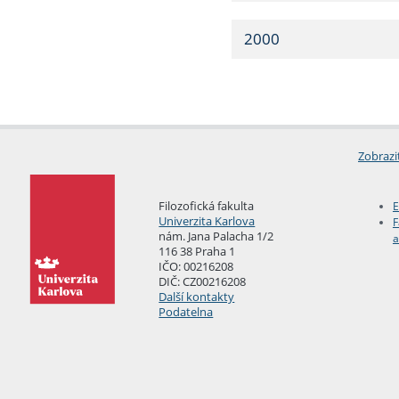
2000
Zobrazi
Filozofická fakulta
E
Univerzita Karlova
F
nám. Jana Palacha 1/2
a
116 38 Praha 1
IČO: 00216208
DIČ: CZ00216208
Další kontakty
Podatelna