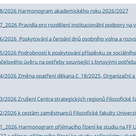
 8/2026 Harmonogram akademického roku 2026/2027
 7_2026 Pravidla pro rozdělení institucionální podpory n
6/2026 Poskytování a čerpání dnů osobního volna a rozvoje
 5/2026 Podrobnosti k poskytování příspěvku ze sociálníh
účelového úvěru na potřeby související s bytovými potřeb
 4/2026 Změna opatření děkana č. 18/2025, Organizační a p
3/2026 Zrušení Centra strategických regionů Filozofické f
 2/2026 k
cestám zaměstnanců Filozofické fakulty Univerzi
 1_2026 Harmonogram přijímacího řízení ke studiu na FF 
7 a příprav přijímacího řízení ke studiu začínajícímu 