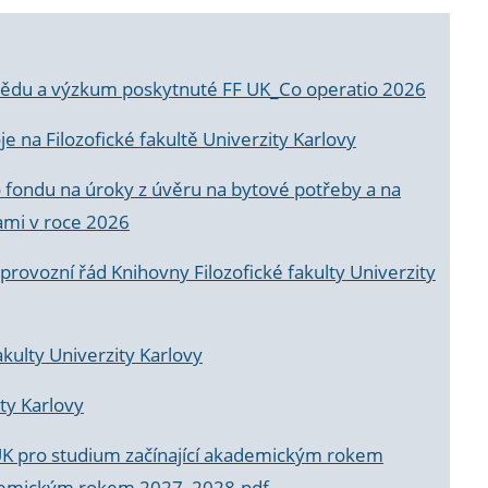
a vědu a výzkum poskytnuté FF UK_Co operatio 2026
 na Filozofické fakultě Univerzity Karlovy
o fondu na úroky z úvěru na bytové potřeby a na
ami v roce 2026
rovozní řád Knihovny Filozofické fakulty Univerzity
akulty Univerzity Karlovy
ty Karlovy
UK pro studium začínající akademickým rokem
akademickým rokem 2027_2028.pdf