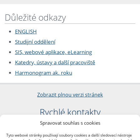
Důležité odkazy
ENGLISH
Studijní oddělení
SIS, webové aplikace, eLearning
Katedry, ústavy a další pracoviště
Harmonogram ak. roku
Zobrazit plnou verzi stránek
Rychlé kontakty
Spravovat souhlas s cookies
Filozofická fakulta
Univerzita Karlova
Tyto webové stránky používají soubory cookies a další sledovací nástroje
nám. Jana Palacha 1/2