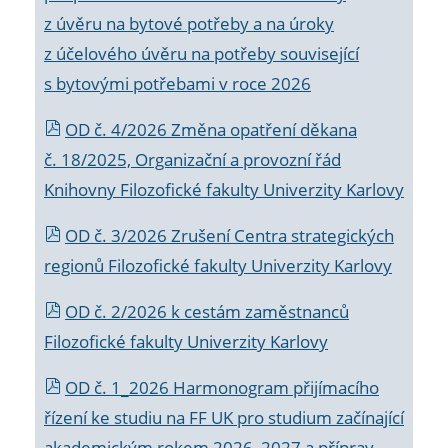
z úvěru na bytové potřeby a na úroky
z účelového úvěru na potřeby související
s bytovými potřebami v roce 2026
OD č. 4/2026 Změna opatření děkana
č. 18/2025, Organizační a provozní řád
Knihovny Filozofické fakulty Univerzity Karlovy
OD č. 3/2026 Zrušení Centra strategických
regionů Filozofické fakulty Univerzity Karlovy
OD č. 2/2026 k
cestám zaměstnanců
Filozofické fakulty Univerzity Karlovy
OD č. 1_2026 Harmonogram přijímacího
řízení ke studiu na FF UK pro studium začínající
akademickým rokem 2026_2027 a příprav