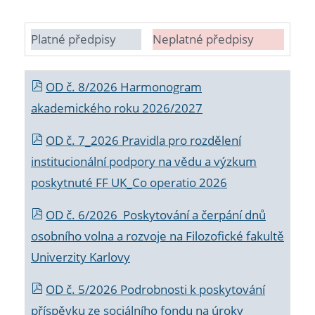
Platné předpisy
Neplatné předpisy
OD č. 8/2026 Harmonogram
akademického roku 2026/2027
OD č. 7_2026 Pravidla pro rozdělení
institucionální podpory na vědu a výzkum
poskytnuté FF UK_Co operatio 2026
OD č. 6/2026 Poskytování a čerpání dnů
osobního volna a rozvoje na Filozofické fakultě
Univerzity Karlovy
OD č. 5/2026 Podrobnosti k poskytování
příspěvku ze sociálního fondu na úroky