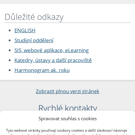
Důležité odkazy
ENGLISH
Studijní oddělení
SIS, webové aplikace, eLearning
Katedry, ústavy a další pracoviště
Harmonogram ak. roku
Zobrazit plnou verzi stránek
Rychlé kontakty
Spravovat souhlas s cookies
Filozofická fakulta
Univerzita Karlova
Tyto webové stránky používají soubory cookies a další sledovací nástroje
nám. Jana Palacha 1/2