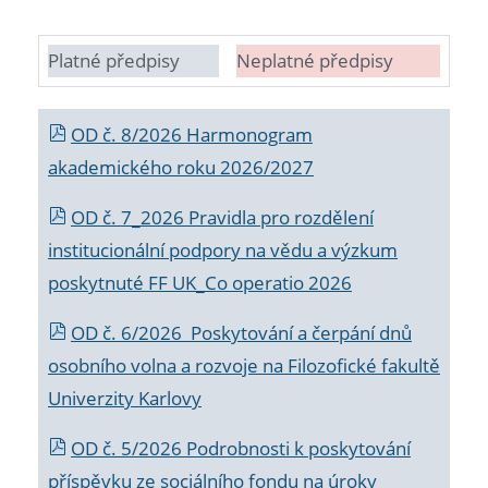
Platné předpisy
Neplatné předpisy
OD č. 8/2026 Harmonogram
akademického roku 2026/2027
OD č. 7_2026 Pravidla pro rozdělení
institucionální podpory na vědu a výzkum
poskytnuté FF UK_Co operatio 2026
OD č. 6/2026 Poskytování a čerpání dnů
osobního volna a rozvoje na Filozofické fakultě
Univerzity Karlovy
OD č. 5/2026 Podrobnosti k poskytování
příspěvku ze sociálního fondu na úroky