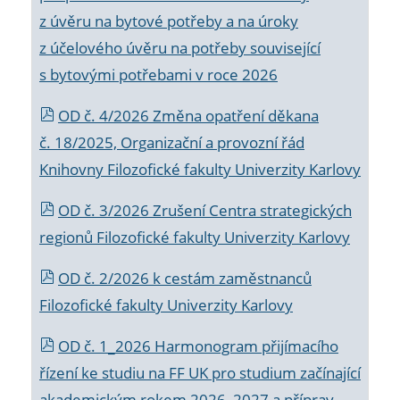
z úvěru na bytové potřeby a na úroky
z účelového úvěru na potřeby související
s bytovými potřebami v roce 2026
OD č. 4/2026 Změna opatření děkana
č. 18/2025, Organizační a provozní řád
Knihovny Filozofické fakulty Univerzity Karlovy
OD č. 3/2026 Zrušení Centra strategických
regionů Filozofické fakulty Univerzity Karlovy
OD č. 2/2026 k
cestám zaměstnanců
Filozofické fakulty Univerzity Karlovy
OD č. 1_2026 Harmonogram přijímacího
řízení ke studiu na FF UK pro studium začínající
akademickým rokem 2026_2027 a příprav