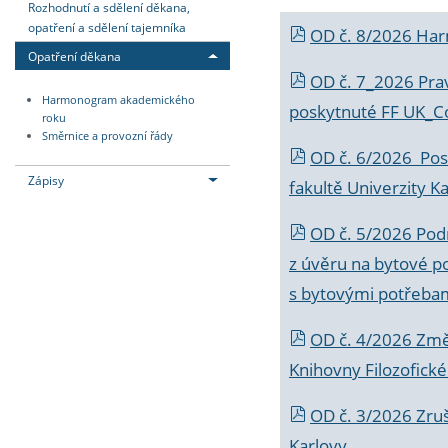
Rozhodnutí a sdělení děkana,
opatření a sdělení tajemníka
OD č. 8/2026 Ha
Opatření děkana
OD č. 7_2026 Prav
Harmonogram akademického
poskytnuté FF UK_C
roku
Směrnice a provozní řády
OD č. 6/2026 Posk
Zápisy
fakultě Univerzity K
OD č. 5/2026 Podr
z úvěru na bytové po
s bytovými potřebam
OD č. 4/2026 Změ
Knihovny Filozofické
OD č. 3/2026 Zruš
Karlovy