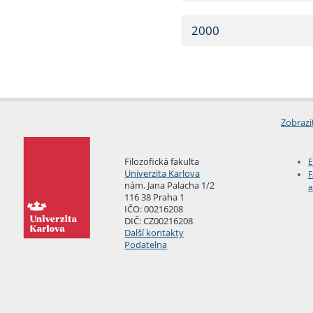
2000
Zobrazi
Filozofická fakulta
E
Univerzita Karlova
F
nám. Jana Palacha 1/2
a
116 38 Praha 1
IČO: 00216208
DIČ: CZ00216208
Další kontakty
Podatelna