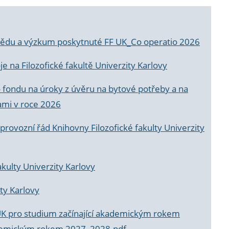
a vědu a výzkum poskytnuté FF UK_Co operatio 2026
 na Filozofické fakultě Univerzity Karlovy
o fondu na úroky z úvěru na bytové potřeby a na
ami v roce 2026
rovozní řád Knihovny Filozofické fakulty Univerzity
akulty Univerzity Karlovy
ty Karlovy
UK pro studium začínající akademickým rokem
akademickým rokem 2027_2028.pdf