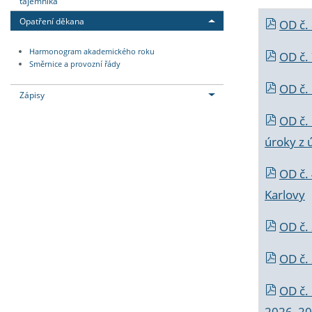
tajemníka
Opatření děkana
OD č.
Harmonogram akademického roku
OD č.
Směrnice a provozní řády
OD č. 
Zápisy
OD č.
úroky z 
OD č.
Karlovy
OD č. 
OD č.
OD č.
2026_202