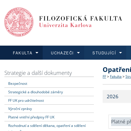
FAKULTA
UCHAZEČI
STUDUJÍCÍ
Opatřen
FAKULTA
UCHAZEČI
STUDUJÍCÍ
VĚDA A VÝZKUM
ZAHRANIČÍ
Struktura a
Co studova
Bakalářsk
O vědě a 
Aktuální n
Strategie a další dokumenty
FF
>
Fakulta
>
Str
Bezpečnost
Dozvědět se více
Podat přihlášku
Dozvědět se více
Dozvědět se více
Dozvědět se více
Strategie 
Učitelské 
Doktorské
Akademické
Vyjíždějící
Strategické a dlouhodobé záměry
2026
Podpora a
Informace 
Rigorózní 
Granty a p
Přijíždějíc
FF UK pro udržitelnost
Výroční zprávy
Absolventi
Vyjíždějíc
Platné vnitřní předpisy FF UK
Platné p
Rozhodnutí a sdělení děkana, opatření a sdělení
Fakultní š