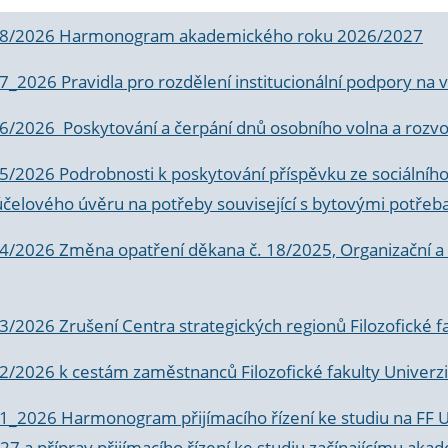
 8/2026 Harmonogram akademického roku 2026/2027
 7_2026 Pravidla pro rozdělení institucionální podpory n
6/2026 Poskytování a čerpání dnů osobního volna a rozvoje
 5/2026 Podrobnosti k poskytování příspěvku ze sociálníh
účelového úvěru na potřeby související s bytovými potřeb
 4/2026 Změna opatření děkana č. 18/2025, Organizační a p
3/2026 Zrušení Centra strategických regionů Filozofické f
 2/2026 k
cestám zaměstnanců Filozofické fakulty Univerzi
 1_2026 Harmonogram přijímacího řízení ke studiu na FF 
7 a příprav přijímacího řízení ke studiu začínajícímu 