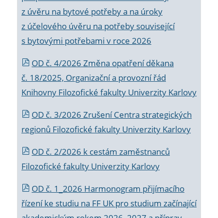
z úvěru na bytové potřeby a na úroky
z účelového úvěru na potřeby související
s bytovými potřebami v roce 2026
OD č. 4/2026 Změna opatření děkana
č. 18/2025, Organizační a provozní řád
Knihovny Filozofické fakulty Univerzity Karlovy
OD č. 3/2026 Zrušení Centra strategických
regionů Filozofické fakulty Univerzity Karlovy
OD č. 2/2026 k
cestám zaměstnanců
Filozofické fakulty Univerzity Karlovy
OD č. 1_2026 Harmonogram přijímacího
řízení ke studiu na FF UK pro studium začínající
akademickým rokem 2026_2027 a příprav