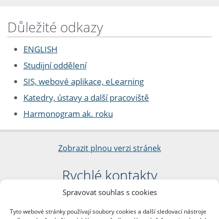
Důležité odkazy
ENGLISH
Studijní oddělení
SIS, webové aplikace, eLearning
Katedry, ústavy a další pracoviště
Harmonogram ak. roku
Zobrazit plnou verzi stránek
Rychlé kontakty
Spravovat souhlas s cookies
Filozofická fakulta
Univerzita Karlova
Tyto webové stránky používají soubory cookies a další sledovací nástroje
nám. Jana Palacha 1/2