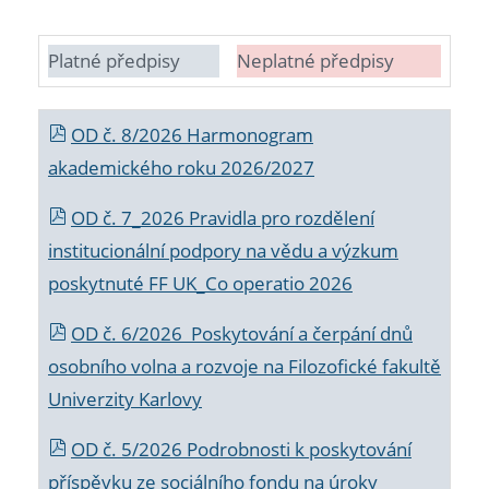
Platné předpisy
Neplatné předpisy
OD č. 8/2026 Harmonogram
akademického roku 2026/2027
OD č. 7_2026 Pravidla pro rozdělení
institucionální podpory na vědu a výzkum
poskytnuté FF UK_Co operatio 2026
OD č. 6/2026 Poskytování a čerpání dnů
osobního volna a rozvoje na Filozofické fakultě
Univerzity Karlovy
OD č. 5/2026 Podrobnosti k poskytování
příspěvku ze sociálního fondu na úroky