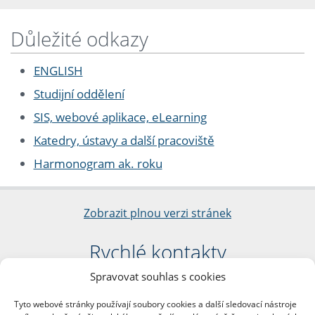
Důležité odkazy
ENGLISH
Studijní oddělení
SIS, webové aplikace, eLearning
Katedry, ústavy a další pracoviště
Harmonogram ak. roku
Zobrazit plnou verzi stránek
Rychlé kontakty
Spravovat souhlas s cookies
Filozofická fakulta
Univerzita Karlova
Tyto webové stránky používají soubory cookies a další sledovací nástroje
nám. Jana Palacha 1/2