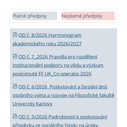
Platné předpisy
Neplatné předpisy
OD č. 8/2026 Harmonogram
akademického roku 2026/2027
OD č. 7_2026 Pravidla pro rozdělení
institucionální podpory na vědu a výzkum
poskytnuté FF UK_Co operatio 2026
OD č. 6/2026 Poskytování a čerpání dnů
osobního volna a rozvoje na Filozofické fakultě
Univerzity Karlovy
OD č. 5/2026 Podrobnosti k poskytování
příspěvku ze sociálního fondu na úroky