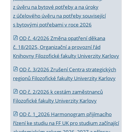
z úvěru na bytové potřeby a na úroky
z účelového úvěru na potřeby související
s bytovými potřebami v roce 2026
OD č. 4/2026 Změna opatření děkana
č. 18/2025, Organizační a provozní řád
Knihovny Filozofické fakulty Univerzity Karlovy
OD č. 3/2026 Zrušení Centra strategických
regionů Filozofické fakulty Univerzity Karlovy
OD č. 2/2026 k
cestám zaměstnanců
Filozofické fakulty Univerzity Karlovy
OD č. 1_2026 Harmonogram přijímacího
řízení ke studiu na FF UK pro studium začínající
akademickým rokem 2026_2027 a příprav