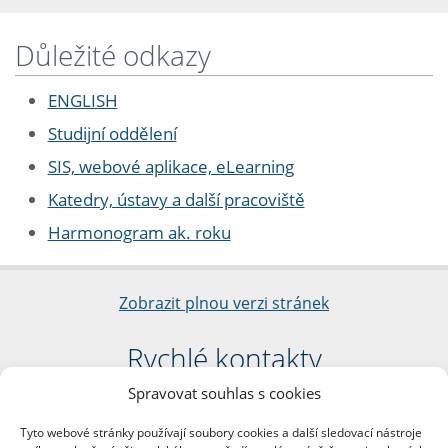
Důležité odkazy
ENGLISH
Studijní oddělení
SIS, webové aplikace, eLearning
Katedry, ústavy a další pracoviště
Harmonogram ak. roku
Zobrazit plnou verzi stránek
Rychlé kontakty
Spravovat souhlas s cookies
Filozofická fakulta
Univerzita Karlova
Tyto webové stránky používají soubory cookies a další sledovací nástroje
nám. Jana Palacha 1/2