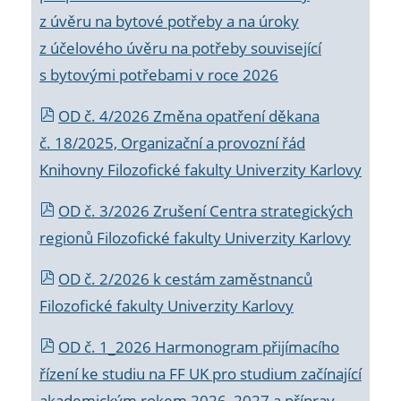
z úvěru na bytové potřeby a na úroky
z účelového úvěru na potřeby související
s bytovými potřebami v roce 2026
OD č. 4/2026 Změna opatření děkana
č. 18/2025, Organizační a provozní řád
Knihovny Filozofické fakulty Univerzity Karlovy
OD č. 3/2026 Zrušení Centra strategických
regionů Filozofické fakulty Univerzity Karlovy
OD č. 2/2026 k
cestám zaměstnanců
Filozofické fakulty Univerzity Karlovy
OD č. 1_2026 Harmonogram přijímacího
řízení ke studiu na FF UK pro studium začínající
akademickým rokem 2026_2027 a příprav