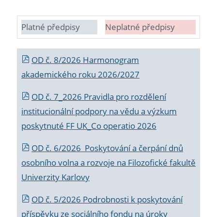
Platné předpisy
Neplatné předpisy
OD č. 8/2026 Harmonogram
akademického roku 2026/2027
OD č. 7_2026 Pravidla pro rozdělení
institucionální podpory na vědu a výzkum
poskytnuté FF UK_Co operatio 2026
OD č. 6/2026 Poskytování a čerpání dnů
osobního volna a rozvoje na Filozofické fakultě
Univerzity Karlovy
OD č. 5/2026 Podrobnosti k poskytování
příspěvku ze sociálního fondu na úroky