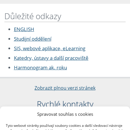
Důležité odkazy
ENGLISH
Studijní oddělení
SIS, webové aplikace, eLearning
Katedry, ústavy a další pracoviště
Harmonogram ak. roku
Zobrazit plnou verzi stránek
Rychlé kontakty
Spravovat souhlas s cookies
Filozofická fakulta
Univerzita Karlova
Tyto webové stránky používají soubory cookies a další sledovací nástroje
nám. Jana Palacha 1/2