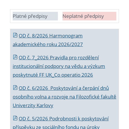
Platné předpisy
Neplatné předpisy
OD č. 8/2026 Harmonogram
akademického roku 2026/2027
OD č. 7_2026 Pravidla pro rozdělení
institucionální podpory na vědu a výzkum
poskytnuté FF UK_Co operatio 2026
OD č. 6/2026 Poskytování a čerpání dnů
osobního volna a rozvoje na Filozofické fakultě
Univerzity Karlovy
OD č. 5/2026 Podrobnosti k poskytování
příspěvku ze sociálního fondu na úroky