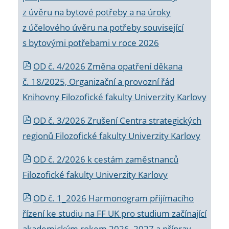
z úvěru na bytové potřeby a na úroky
z účelového úvěru na potřeby související
s bytovými potřebami v roce 2026
OD č. 4/2026 Změna opatření děkana
č. 18/2025, Organizační a provozní řád
Knihovny Filozofické fakulty Univerzity Karlovy
OD č. 3/2026 Zrušení Centra strategických
regionů Filozofické fakulty Univerzity Karlovy
OD č. 2/2026 k
cestám zaměstnanců
Filozofické fakulty Univerzity Karlovy
OD č. 1_2026 Harmonogram přijímacího
řízení ke studiu na FF UK pro studium začínající
akademickým rokem 2026_2027 a příprav