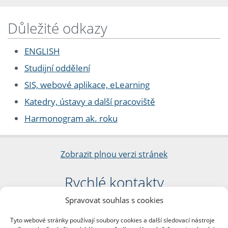
Důležité odkazy
ENGLISH
Studijní oddělení
SIS, webové aplikace, eLearning
Katedry, ústavy a další pracoviště
Harmonogram ak. roku
Zobrazit plnou verzi stránek
Rychlé kontakty
Spravovat souhlas s cookies
Filozofická fakulta
Univerzita Karlova
Tyto webové stránky používají soubory cookies a další sledovací nástroje
nám. Jana Palacha 1/2