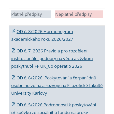
Platné předpisy
Neplatné předpisy
OD č. 8/2026 Harmonogram
akademického roku 2026/2027
OD č. 7_2026 Pravidla pro rozdělení
institucionální podpory na vědu a výzkum
poskytnuté FF UK_Co operatio 2026
OD č. 6/2026 Poskytování a čerpání dnů
osobního volna a rozvoje na Filozofické fakultě
Univerzity Karlovy
OD č. 5/2026 Podrobnosti k poskytování
příspěvku ze sociálního fondu na úroky