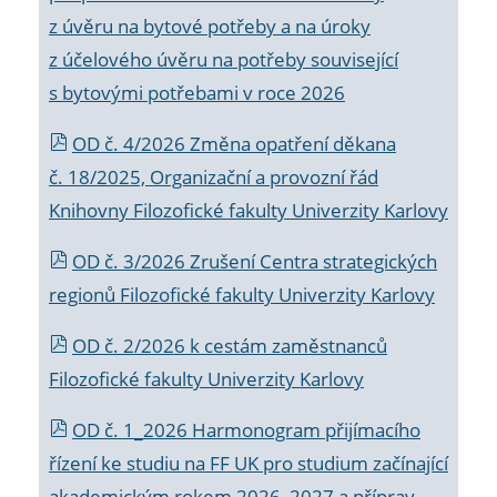
z úvěru na bytové potřeby a na úroky
z účelového úvěru na potřeby související
s bytovými potřebami v roce 2026
OD č. 4/2026 Změna opatření děkana
č. 18/2025, Organizační a provozní řád
Knihovny Filozofické fakulty Univerzity Karlovy
OD č. 3/2026 Zrušení Centra strategických
regionů Filozofické fakulty Univerzity Karlovy
OD č. 2/2026 k
cestám zaměstnanců
Filozofické fakulty Univerzity Karlovy
OD č. 1_2026 Harmonogram přijímacího
řízení ke studiu na FF UK pro studium začínající
akademickým rokem 2026_2027 a příprav