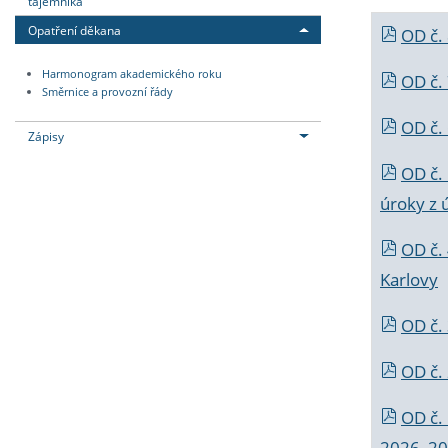
tajemníka
Opatření děkana
OD č.
Harmonogram akademického roku
OD č.
Směrnice a provozní řády
OD č. 
Zápisy
OD č.
úroky z 
OD č.
Karlovy
OD č. 
OD č.
OD č.
2026_202