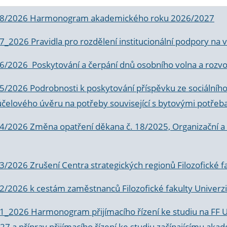
 8/2026 Harmonogram akademického roku 2026/2027
 7_2026 Pravidla pro rozdělení institucionální podpory n
6/2026 Poskytování a čerpání dnů osobního volna a rozvoje
 5/2026 Podrobnosti k poskytování příspěvku ze sociálníh
účelového úvěru na potřeby související s bytovými potřeb
 4/2026 Změna opatření děkana č. 18/2025, Organizační a p
3/2026 Zrušení Centra strategických regionů Filozofické f
 2/2026 k
cestám zaměstnanců Filozofické fakulty Univerzi
 1_2026 Harmonogram přijímacího řízení ke studiu na FF 
7 a příprav přijímacího řízení ke studiu začínajícímu 