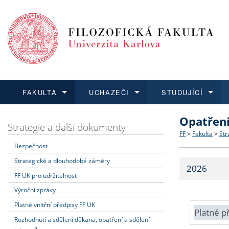
FAKULTA
UCHAZEČI
STUDUJÍCÍ
Opatřen
FAKULTA
UCHAZEČI
STUDUJÍCÍ
VĚDA A VÝZKUM
ZAHRANIČÍ
Struktura a
Co studova
Bakalářsk
O vědě a 
Aktuální n
Strategie a další dokumenty
FF
>
Fakulta
>
Str
Bezpečnost
Dozvědět se více
Podat přihlášku
Dozvědět se více
Dozvědět se více
Dozvědět se více
Strategie 
Učitelské 
Doktorské
Akademické
Vyjíždějící
Strategické a dlouhodobé záměry
2026
Podpora a
Informace 
Rigorózní 
Granty a p
Přijíždějíc
FF UK pro udržitelnost
Výroční zprávy
Absolventi
Vyjíždějíc
Platné vnitřní předpisy FF UK
Platné p
Rozhodnutí a sdělení děkana, opatření a sdělení
Fakultní š