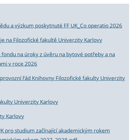
a vědu a výzkum poskytnuté FF UK_Co operatio 2026
 na Filozofické fakultě Univerzity Karlovy
o fondu na úroky z úvěru na bytové potřeby a na
ami v roce 2026
rovozní řád Knihovny Filozofické fakulty Univerzity
akulty Univerzity Karlovy
ty Karlovy
UK pro studium začínající akademickým rokem
akademickým rokem 2027_2028.pdf