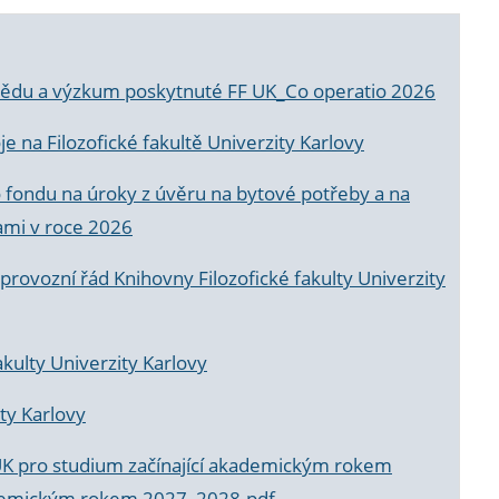
a vědu a výzkum poskytnuté FF UK_Co operatio 2026
 na Filozofické fakultě Univerzity Karlovy
o fondu na úroky z úvěru na bytové potřeby a na
ami v roce 2026
rovozní řád Knihovny Filozofické fakulty Univerzity
akulty Univerzity Karlovy
ty Karlovy
UK pro studium začínající akademickým rokem
akademickým rokem 2027_2028.pdf