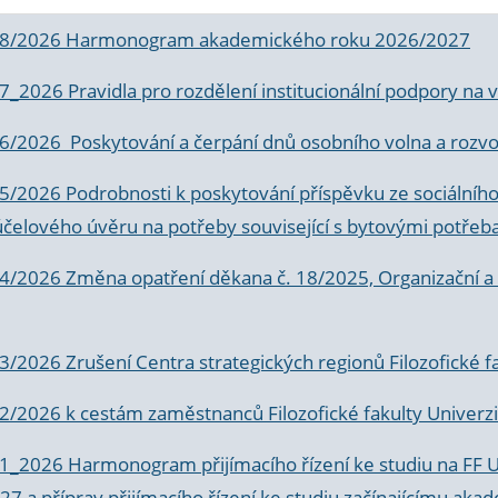
 8/2026 Harmonogram akademického roku 2026/2027
 7_2026 Pravidla pro rozdělení institucionální podpory n
6/2026 Poskytování a čerpání dnů osobního volna a rozvoje
 5/2026 Podrobnosti k poskytování příspěvku ze sociálníh
účelového úvěru na potřeby související s bytovými potřeb
 4/2026 Změna opatření děkana č. 18/2025, Organizační a p
3/2026 Zrušení Centra strategických regionů Filozofické f
 2/2026 k
cestám zaměstnanců Filozofické fakulty Univerzi
 1_2026 Harmonogram přijímacího řízení ke studiu na FF 
7 a příprav přijímacího řízení ke studiu začínajícímu 