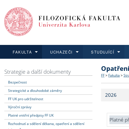
FAKULTA
UCHAZEČI
STUDUJÍCÍ
Opatřen
FAKULTA
UCHAZEČI
STUDUJÍCÍ
VĚDA A VÝZKUM
ZAHRANIČÍ
Struktura a
Co studova
Bakalářsk
O vědě a 
Aktuální n
Strategie a další dokumenty
FF
>
Fakulta
>
Str
Bezpečnost
Dozvědět se více
Podat přihlášku
Dozvědět se více
Dozvědět se více
Dozvědět se více
Strategie 
Učitelské 
Doktorské
Akademické
Vyjíždějící
Strategické a dlouhodobé záměry
2026
Podpora a
Informace 
Rigorózní 
Granty a p
Přijíždějíc
FF UK pro udržitelnost
Výroční zprávy
Absolventi
Vyjíždějíc
Platné vnitřní předpisy FF UK
Platné p
Rozhodnutí a sdělení děkana, opatření a sdělení
Fakultní š