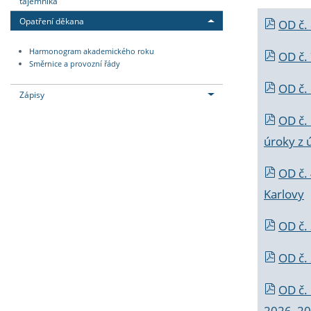
tajemníka
Opatření děkana
OD č.
Harmonogram akademického roku
OD č.
Směrnice a provozní řády
OD č. 
Zápisy
OD č.
úroky z 
OD č.
Karlovy
OD č. 
OD č.
OD č.
2026_202