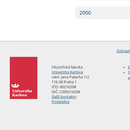
2000
Zobrazi
Filozofická fakulta
E
Univerzita Karlova
F
nám. Jana Palacha 1/2
a
116 38 Praha 1
IČO: 00216208
DIČ: CZ00216208
Další kontakty
Podatelna