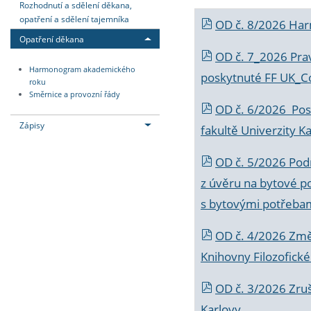
Rozhodnutí a sdělení děkana,
opatření a sdělení tajemníka
OD č. 8/2026 Ha
Opatření děkana
OD č. 7_2026 Prav
Harmonogram akademického
poskytnuté FF UK_C
roku
Směrnice a provozní řády
OD č. 6/2026 Posk
Zápisy
fakultě Univerzity K
OD č. 5/2026 Podr
z úvěru na bytové po
s bytovými potřebam
OD č. 4/2026 Změ
Knihovny Filozofické
OD č. 3/2026 Zruš
Karlovy