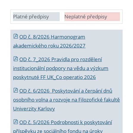
Platné předpisy
Neplatné předpisy
OD č. 8/2026 Harmonogram
akademického roku 2026/2027
OD č. 7_2026 Pravidla pro rozdělení
institucionální podpory na vědu a výzkum
poskytnuté FF UK_Co operatio 2026
OD č. 6/2026 Poskytování a čerpání dnů
osobního volna a rozvoje na Filozofické fakultě
Univerzity Karlovy
OD č. 5/2026 Podrobnosti k poskytování
příspěvku ze sociálního fondu na úroky