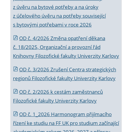
z úvěru na bytové potřeby a na úroky
z účelového úvěru na potřeby související
s bytovými potřebami v roce 2026
OD č. 4/2026 Změna opatření děkana
č. 18/2025, Organizační a provozní řád
Knihovny Filozofické fakulty Univerzity Karlovy
OD č. 3/2026 Zrušení Centra strategických
regionů Filozofické fakulty Univerzity Karlovy
OD č. 2/2026 k
cestám zaměstnanců
Filozofické fakulty Univerzity Karlovy
OD č. 1_2026 Harmonogram přijímacího
řízení ke studiu na FF UK pro studium začínající
akademickým rokem 2026_2027 a příprav