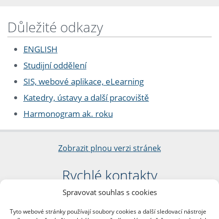
Důležité odkazy
ENGLISH
Studijní oddělení
SIS, webové aplikace, eLearning
Katedry, ústavy a další pracoviště
Harmonogram ak. roku
Zobrazit plnou verzi stránek
Rychlé kontakty
Spravovat souhlas s cookies
Filozofická fakulta
Univerzita Karlova
Tyto webové stránky používají soubory cookies a další sledovací nástroje
nám. Jana Palacha 1/2