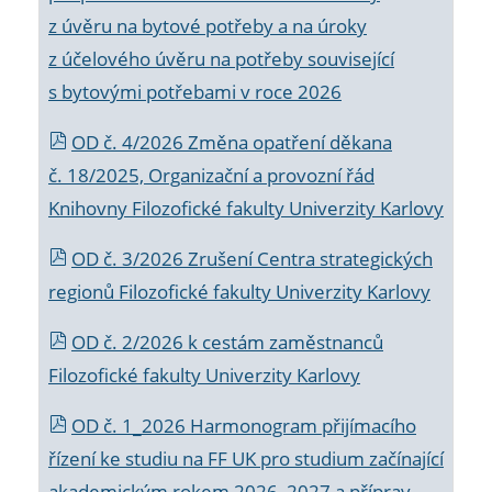
z úvěru na bytové potřeby a na úroky
z účelového úvěru na potřeby související
s bytovými potřebami v roce 2026
OD č. 4/2026 Změna opatření děkana
č. 18/2025, Organizační a provozní řád
Knihovny Filozofické fakulty Univerzity Karlovy
OD č. 3/2026 Zrušení Centra strategických
regionů Filozofické fakulty Univerzity Karlovy
OD č. 2/2026 k
cestám zaměstnanců
Filozofické fakulty Univerzity Karlovy
OD č. 1_2026 Harmonogram přijímacího
řízení ke studiu na FF UK pro studium začínající
akademickým rokem 2026_2027 a příprav