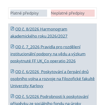
Platné předpisy
Neplatné předpisy
OD č. 8/2026 Harmonogram
akademického roku 2026/2027
OD č. 7_2026 Pravidla pro rozdělení
institucionální podpory na vědu a výzkum
poskytnuté FF UK_Co operatio 2026
OD č. 6/2026 Poskytování a čerpání dnů
osobního volna a rozvoje na Filozofické fakultě
Univerzity Karlovy
OD č. 5/2026 Podrobnosti k poskytování
příspěvku ze sociálního fondu na úroky