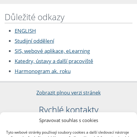
Důležité odkazy
ENGLISH
Studijní oddělení
SIS, webové aplikace, eLearning
Katedry, ústavy a další pracoviště
Harmonogram ak. roku
Zobrazit plnou verzi stránek
Rychlé kontakty
Spravovat souhlas s cookies
Filozofická fakulta
Univerzita Karlova
Tyto webové stránky používají soubory cookies a další sledovací nástroje
nám. Jana Palacha 1/2