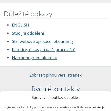
Důležité odkazy
ENGLISH
Studijní oddělení
SIS, webové aplikace, eLearning
Katedry, ústavy a další pracoviště
Harmonogram ak. roku
Zobrazit plnou verzi stránek
Rychlé kontakty
Spravovat souhlas s cookies
Filozofická fakulta
Univerzita Karlova
Tyto webové stránky používají soubory cookies a další sledovací nástroje
nám. Jana Palacha 1/2