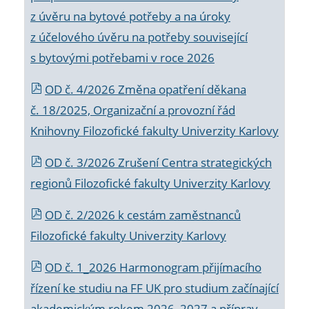
z úvěru na bytové potřeby a na úroky
z účelového úvěru na potřeby související
s bytovými potřebami v roce 2026
OD č. 4/2026 Změna opatření děkana
č. 18/2025, Organizační a provozní řád
Knihovny Filozofické fakulty Univerzity Karlovy
OD č. 3/2026 Zrušení Centra strategických
regionů Filozofické fakulty Univerzity Karlovy
OD č. 2/2026 k
cestám zaměstnanců
Filozofické fakulty Univerzity Karlovy
OD č. 1_2026 Harmonogram přijímacího
řízení ke studiu na FF UK pro studium začínající
akademickým rokem 2026_2027 a příprav