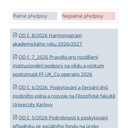
Platné předpisy
Neplatné předpisy
OD č. 8/2026 Harmonogram
akademického roku 2026/2027
OD č. 7_2026 Pravidla pro rozdělení
institucionální podpory na vědu a výzkum
poskytnuté FF UK_Co operatio 2026
OD č. 6/2026 Poskytování a čerpání dnů
osobního volna a rozvoje na Filozofické fakultě
Univerzity Karlovy
OD č. 5/2026 Podrobnosti k poskytování
příspěvku ze sociálního fondu na úroky