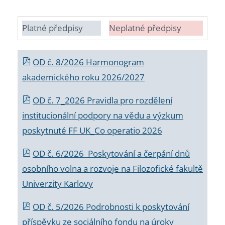
Platné předpisy
Neplatné předpisy
OD č. 8/2026 Harmonogram
akademického roku 2026/2027
OD č. 7_2026 Pravidla pro rozdělení
institucionální podpory na vědu a výzkum
poskytnuté FF UK_Co operatio 2026
OD č. 6/2026 Poskytování a čerpání dnů
osobního volna a rozvoje na Filozofické fakultě
Univerzity Karlovy
OD č. 5/2026 Podrobnosti k poskytování
příspěvku ze sociálního fondu na úroky