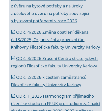
z úvěru na bytové potřeby a na úroky
z účelového úvěru na potřeby související
s bytovými potřebami v roce 2026
OD č. 4/2026 Změna opatření děkana
č. 18/2025, Organizační a provozní řád
Knihovny Filozofické fakulty Univerzity Karlovy
OD č. 3/2026 Zrušení Centra strategických
regionů Filozofické fakulty Univerzity Karlovy
OD č. 2/2026 k
cestám zaměstnanců
Filozofické fakulty Univerzity Karlovy
OD č. 1_2026 Harmonogram přijímacího
řízení ke studiu na FF UK pro studium začínající
akademickým rokem 2026_2027 a příprav