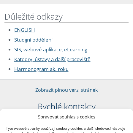
Důležité odkazy
ENGLISH
Studijní oddělení
SIS, webové aplikace, eLearning
Katedry, ústavy a další pracoviště
Harmonogram ak. roku
Zobrazit plnou verzi stránek
Rychlé kontakty
Spravovat souhlas s cookies
Filozofická fakulta
Univerzita Karlova
Tyto webové stránky používají soubory cookies a další sledovací nástroje
nám. Jana Palacha 1/2