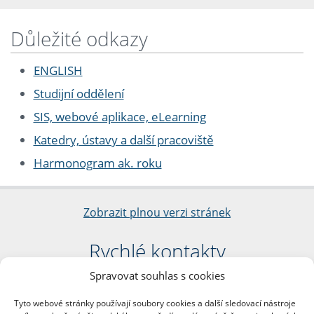
Důležité odkazy
ENGLISH
Studijní oddělení
SIS, webové aplikace, eLearning
Katedry, ústavy a další pracoviště
Harmonogram ak. roku
Zobrazit plnou verzi stránek
Rychlé kontakty
Spravovat souhlas s cookies
Filozofická fakulta
Univerzita Karlova
Tyto webové stránky používají soubory cookies a další sledovací nástroje
nám. Jana Palacha 1/2