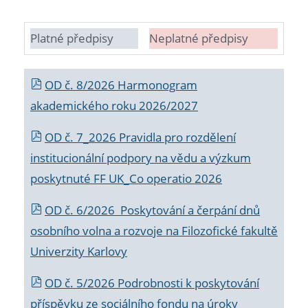
Platné předpisy
Neplatné předpisy
OD č. 8/2026 Harmonogram
akademického roku 2026/2027
OD č. 7_2026 Pravidla pro rozdělení
institucionální podpory na vědu a výzkum
poskytnuté FF UK_Co operatio 2026
OD č. 6/2026 Poskytování a čerpání dnů
osobního volna a rozvoje na Filozofické fakultě
Univerzity Karlovy
OD č. 5/2026 Podrobnosti k poskytování
příspěvku ze sociálního fondu na úroky