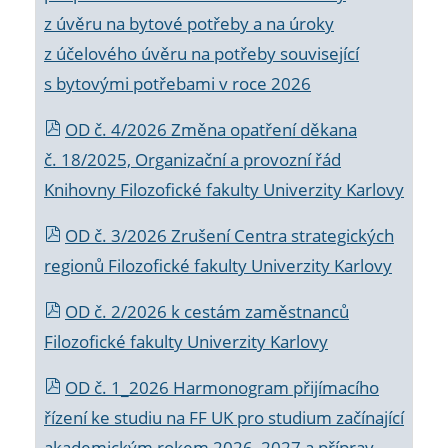
z úvěru na bytové potřeby a na úroky
z účelového úvěru na potřeby související
s bytovými potřebami v roce 2026
OD č. 4/2026 Změna opatření děkana
č. 18/2025, Organizační a provozní řád
Knihovny Filozofické fakulty Univerzity Karlovy
OD č. 3/2026 Zrušení Centra strategických
regionů Filozofické fakulty Univerzity Karlovy
OD č. 2/2026 k
cestám zaměstnanců
Filozofické fakulty Univerzity Karlovy
OD č. 1_2026 Harmonogram přijímacího
řízení ke studiu na FF UK pro studium začínající
akademickým rokem 2026_2027 a příprav