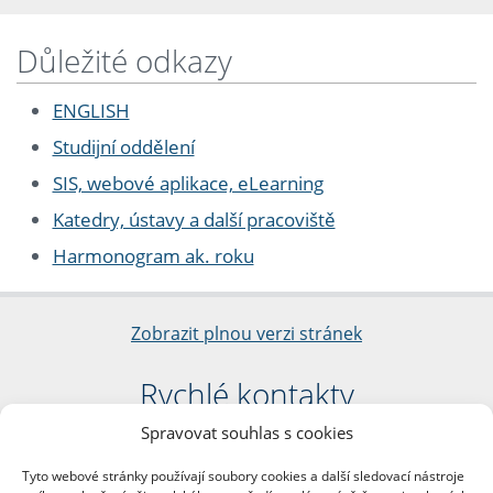
Důležité odkazy
ENGLISH
Studijní oddělení
SIS, webové aplikace, eLearning
Katedry, ústavy a další pracoviště
Harmonogram ak. roku
Zobrazit plnou verzi stránek
Rychlé kontakty
Spravovat souhlas s cookies
Filozofická fakulta
Univerzita Karlova
Tyto webové stránky používají soubory cookies a další sledovací nástroje
nám. Jana Palacha 1/2