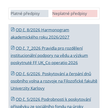
Platné předpisy
Neplatné předpisy
OD č. 8/2026 Harmonogram
akademického roku 2026/2027
OD č. 7_2026 Pravidla pro rozdělení
institucionální podpory na vědu a výzkum
poskytnuté FF UK_Co operatio 2026
OD č. 6/2026 Poskytování a čerpání dnů
osobního volna a rozvoje na Filozofické fakultě
Univerzity Karlovy
OD č. 5/2026 Podrobnosti k poskytování
příspěvku ze sociálního fondu na úroky