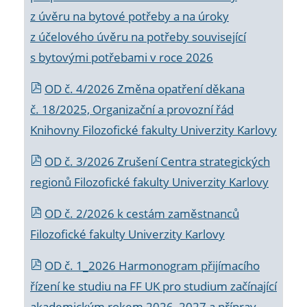
z úvěru na bytové potřeby a na úroky
z účelového úvěru na potřeby související
s bytovými potřebami v roce 2026
OD č. 4/2026 Změna opatření děkana
č. 18/2025, Organizační a provozní řád
Knihovny Filozofické fakulty Univerzity Karlovy
OD č. 3/2026 Zrušení Centra strategických
regionů Filozofické fakulty Univerzity Karlovy
OD č. 2/2026 k
cestám zaměstnanců
Filozofické fakulty Univerzity Karlovy
OD č. 1_2026 Harmonogram přijímacího
řízení ke studiu na FF UK pro studium začínající
akademickým rokem 2026_2027 a příprav