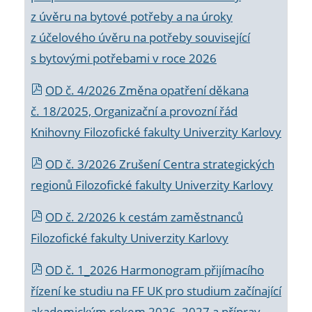
z úvěru na bytové potřeby a na úroky
z účelového úvěru na potřeby související
s bytovými potřebami v roce 2026
OD č. 4/2026 Změna opatření děkana
č. 18/2025, Organizační a provozní řád
Knihovny Filozofické fakulty Univerzity Karlovy
OD č. 3/2026 Zrušení Centra strategických
regionů Filozofické fakulty Univerzity Karlovy
OD č. 2/2026 k
cestám zaměstnanců
Filozofické fakulty Univerzity Karlovy
OD č. 1_2026 Harmonogram přijímacího
řízení ke studiu na FF UK pro studium začínající
akademickým rokem 2026_2027 a příprav