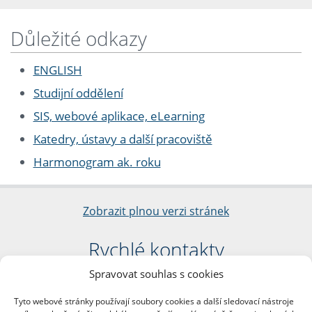
Důležité odkazy
ENGLISH
Studijní oddělení
SIS, webové aplikace, eLearning
Katedry, ústavy a další pracoviště
Harmonogram ak. roku
Zobrazit plnou verzi stránek
Rychlé kontakty
Spravovat souhlas s cookies
Filozofická fakulta
Univerzita Karlova
Tyto webové stránky používají soubory cookies a další sledovací nástroje
nám. Jana Palacha 1/2