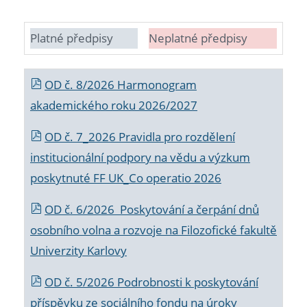
Platné předpisy
Neplatné předpisy
OD č. 8/2026 Harmonogram
akademického roku 2026/2027
OD č. 7_2026 Pravidla pro rozdělení
institucionální podpory na vědu a výzkum
poskytnuté FF UK_Co operatio 2026
OD č. 6/2026 Poskytování a čerpání dnů
osobního volna a rozvoje na Filozofické fakultě
Univerzity Karlovy
OD č. 5/2026 Podrobnosti k poskytování
příspěvku ze sociálního fondu na úroky