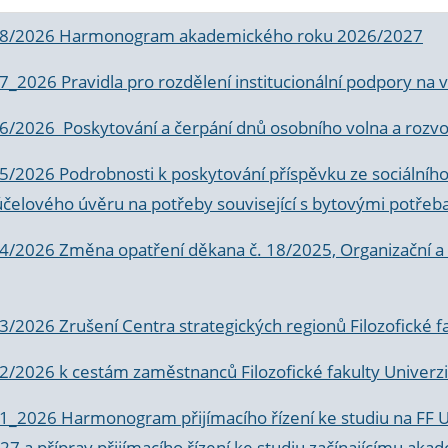
 8/2026 Harmonogram akademického roku 2026/2027
 7_2026 Pravidla pro rozdělení institucionální podpory n
6/2026 Poskytování a čerpání dnů osobního volna a rozvoje
 5/2026 Podrobnosti k poskytování příspěvku ze sociálníh
účelového úvěru na potřeby související s bytovými potřeb
 4/2026 Změna opatření děkana č. 18/2025, Organizační a p
3/2026 Zrušení Centra strategických regionů Filozofické f
 2/2026 k
cestám zaměstnanců Filozofické fakulty Univerzi
 1_2026 Harmonogram přijímacího řízení ke studiu na FF 
7 a příprav přijímacího řízení ke studiu začínajícímu 