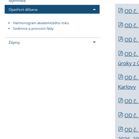
tajemníka
Opatření děkana
OD č.
Harmonogram akademického roku
OD č.
Směrnice a provozní řády
OD č. 
Zápisy
OD č.
úroky z 
OD č.
Karlovy
OD č. 
OD č.
OD č.
2026_202