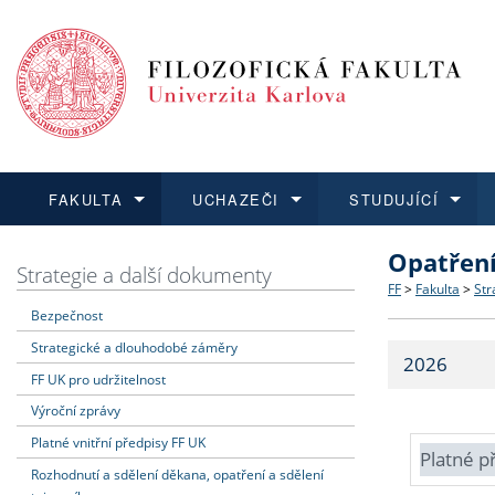
FAKULTA
UCHAZEČI
STUDUJÍCÍ
Opatřen
FAKULTA
UCHAZEČI
STUDUJÍCÍ
VĚDA A VÝZKUM
ZAHRANIČÍ
Struktura a
Co studova
Bakalářsk
O vědě a 
Aktuální n
Strategie a další dokumenty
FF
>
Fakulta
>
Str
Bezpečnost
Dozvědět se více
Podat přihlášku
Dozvědět se více
Dozvědět se více
Dozvědět se více
Strategie 
Učitelské 
Doktorské
Akademické
Vyjíždějící
Strategické a dlouhodobé záměry
2026
Podpora a
Informace 
Rigorózní 
Granty a p
Přijíždějíc
FF UK pro udržitelnost
Výroční zprávy
Absolventi
Vyjíždějíc
Platné vnitřní předpisy FF UK
Platné p
Rozhodnutí a sdělení děkana, opatření a sdělení
Fakultní š