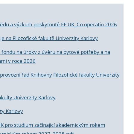
a vědu a výzkum poskytnuté FF UK_Co operatio 2026
 na Filozofické fakultě Univerzity Karlovy
o fondu na úroky z úvěru na bytové potřeby a na
ami v roce 2026
rovozní řád Knihovny Filozofické fakulty Univerzity
akulty Univerzity Karlovy
ty Karlovy
UK pro studium začínající akademickým rokem
akademickým rokem 2027_2028.pdf