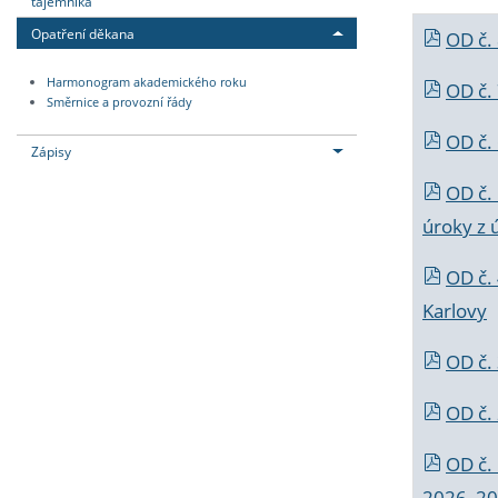
tajemníka
Opatření děkana
OD č.
Harmonogram akademického roku
OD č.
Směrnice a provozní řády
OD č. 
Zápisy
OD č.
úroky z 
OD č.
Karlovy
OD č. 
OD č.
OD č.
2026_202