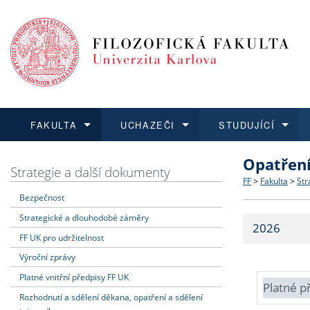
FAKULTA
UCHAZEČI
STUDUJÍCÍ
Opatřen
FAKULTA
UCHAZEČI
STUDUJÍCÍ
VĚDA A VÝZKUM
ZAHRANIČÍ
Struktura a
Co studova
Bakalářsk
O vědě a 
Aktuální n
Strategie a další dokumenty
FF
>
Fakulta
>
Str
Bezpečnost
Dozvědět se více
Podat přihlášku
Dozvědět se více
Dozvědět se více
Dozvědět se více
Strategie 
Učitelské 
Doktorské
Akademické
Vyjíždějící
Strategické a dlouhodobé záměry
2026
Podpora a
Informace 
Rigorózní 
Granty a p
Přijíždějíc
FF UK pro udržitelnost
Výroční zprávy
Absolventi
Vyjíždějíc
Platné vnitřní předpisy FF UK
Platné p
Rozhodnutí a sdělení děkana, opatření a sdělení
Fakultní š