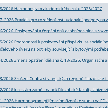
 8/2026 Harmonogram akademického roku 2026/2027
 7_2026 Pravidla pro rozdělení institucionální podpory n
6/2026 Poskytování a čerpání dnů osobního volna a rozvoje
 5/2026 Podrobnosti k poskytování příspěvku ze sociálníh
účelového úvěru na potřeby související s bytovými potřeb
 4/2026 Změna opatření děkana č. 18/2025, Organizační a p
3/2026 Zrušení Centra strategických regionů Filozofické f
 2/2026 k
cestám zaměstnanců Filozofické fakulty Univerzi
 1_2026 Harmonogram přijímacího řízení ke studiu na FF 
7 a příprav přijímacího řízení ke studiu začínajícímu 