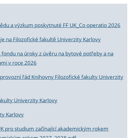
a vědu a výzkum poskytnuté FF UK_Co operatio 2026
 na Filozofické fakultě Univerzity Karlovy
o fondu na úroky z úvěru na bytové potřeby a na
ami v roce 2026
rovozní řád Knihovny Filozofické fakulty Univerzity
akulty Univerzity Karlovy
ty Karlovy
UK pro studium začínající akademickým rokem
akademickým rokem 2027_2028.pdf