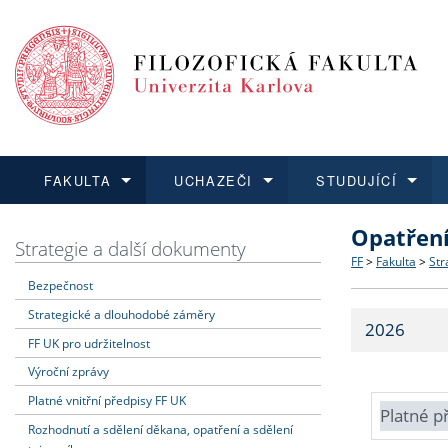
FAKULTA
UCHAZEČI
STUDUJÍCÍ
Opatřen
FAKULTA
UCHAZEČI
STUDUJÍCÍ
VĚDA A VÝZKUM
ZAHRANIČÍ
Struktura a
Co studova
Bakalářsk
O vědě a 
Aktuální n
Strategie a další dokumenty
FF
>
Fakulta
>
Str
Bezpečnost
Dozvědět se více
Podat přihlášku
Dozvědět se více
Dozvědět se více
Dozvědět se více
Strategie 
Učitelské 
Doktorské
Akademické
Vyjíždějící
Strategické a dlouhodobé záměry
2026
Podpora a
Informace 
Rigorózní 
Granty a p
Přijíždějíc
FF UK pro udržitelnost
Výroční zprávy
Absolventi
Vyjíždějíc
Platné vnitřní předpisy FF UK
Platné p
Rozhodnutí a sdělení děkana, opatření a sdělení
Fakultní š