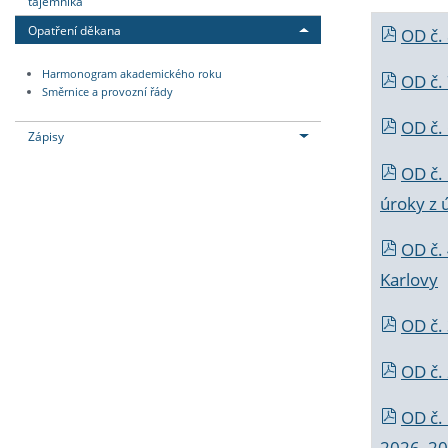
tajemníka
Opatření děkana
OD č.
Harmonogram akademického roku
OD č.
Směrnice a provozní řády
OD č. 
Zápisy
OD č.
úroky z 
OD č.
Karlovy
OD č. 
OD č.
OD č.
2026_202