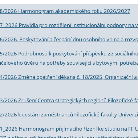
 8/2026 Harmonogram akademického roku 2026/2027
 7_2026 Pravidla pro rozdělení institucionální podpory n
6/2026 Poskytování a čerpání dnů osobního volna a rozvoje
 5/2026 Podrobnosti k poskytování příspěvku ze sociálníh
účelového úvěru na potřeby související s bytovými potřeb
 4/2026 Změna opatření děkana č. 18/2025, Organizační a p
3/2026 Zrušení Centra strategických regionů Filozofické f
 2/2026 k
cestám zaměstnanců Filozofické fakulty Univerzi
 1_2026 Harmonogram přijímacího řízení ke studiu na FF 
7 a příprav přijímacího řízení ke studiu začínajícímu 