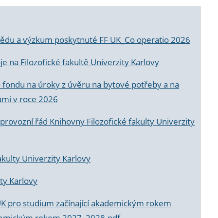
a vědu a výzkum poskytnuté FF UK_Co operatio 2026
 na Filozofické fakultě Univerzity Karlovy
o fondu na úroky z úvěru na bytové potřeby a na
ami v roce 2026
rovozní řád Knihovny Filozofické fakulty Univerzity
akulty Univerzity Karlovy
ty Karlovy
UK pro studium začínající akademickým rokem
akademickým rokem 2027_2028.pdf