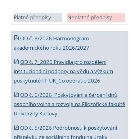
Platné předpisy
Neplatné předpisy
OD č. 8/2026 Harmonogram
akademického roku 2026/2027
OD č. 7_2026 Pravidla pro rozdělení
institucionální podpory na vědu a výzkum
poskytnuté FF UK_Co operatio 2026
OD č. 6/2026 Poskytování a čerpání dnů
osobního volna a rozvoje na Filozofické fakultě
Univerzity Karlovy
OD č. 5/2026 Podrobnosti k poskytování
příspěvku ze sociálního fondu na úroky