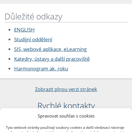
Důležité odkazy
ENGLISH
Studijní oddělení
SIS, webové aplikace, eLearning
Katedry, ústavy a další pracoviště
Harmonogram ak. roku
Zobrazit plnou verzi stránek
Rychlé kontakty
Spravovat souhlas s cookies
Filozofická fakulta
Univerzita Karlova
Tyto webové stránky používají soubory cookies a další sledovací nástroje
nám. Jana Palacha 1/2