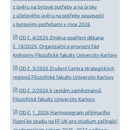
z úvěru na bytové potřeby a na úroky
z účelového úvěru na potřeby související
s bytovými potřebami v roce 2026
OD č. 4/2026 Změna opatření děkana
č. 18/2025, Organizační a provozní řád
Knihovny Filozofické fakulty Univerzity Karlovy
OD č. 3/2026 Zrušení Centra strategických
regionů Filozofické fakulty Univerzity Karlovy
OD č. 2/2026 k
cestám zaměstnanců
Filozofické fakulty Univerzity Karlovy
OD č. 1_2026 Harmonogram přijímacího
řízení ke studiu na FF UK pro studium začínající
akademickým rokem 2026_2027 a příprav