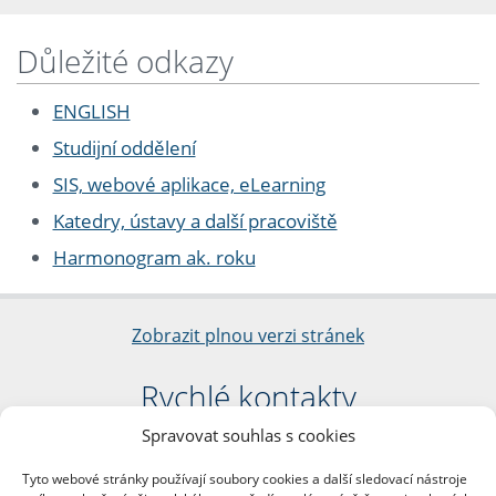
Důležité odkazy
ENGLISH
Studijní oddělení
SIS, webové aplikace, eLearning
Katedry, ústavy a další pracoviště
Harmonogram ak. roku
Zobrazit plnou verzi stránek
Rychlé kontakty
Spravovat souhlas s cookies
Filozofická fakulta
Univerzita Karlova
Tyto webové stránky používají soubory cookies a další sledovací nástroje
nám. Jana Palacha 1/2