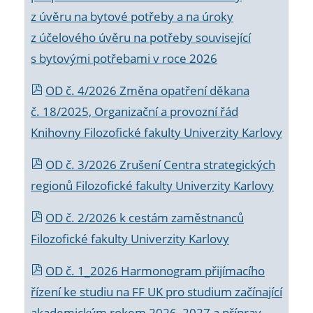
z úvěru na bytové potřeby a na úroky
z účelového úvěru na potřeby související
s bytovými potřebami v roce 2026
OD č. 4/2026 Změna opatření děkana
č. 18/2025, Organizační a provozní řád
Knihovny Filozofické fakulty Univerzity Karlovy
OD č. 3/2026 Zrušení Centra strategických
regionů Filozofické fakulty Univerzity Karlovy
OD č. 2/2026 k
cestám zaměstnanců
Filozofické fakulty Univerzity Karlovy
OD č. 1_2026 Harmonogram přijímacího
řízení ke studiu na FF UK pro studium začínající
akademickým rokem 2026_2027 a příprav