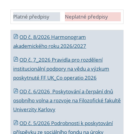
Platné předpisy
Neplatné předpisy
OD č. 8/2026 Harmonogram
akademického roku 2026/2027
OD č. 7_2026 Pravidla pro rozdělení
institucionální podpory na vědu a výzkum
poskytnuté FF UK_Co operatio 2026
OD č. 6/2026 Poskytování a čerpání dnů
osobního volna a rozvoje na Filozofické fakultě
Univerzity Karlovy
OD č. 5/2026 Podrobnosti k poskytování
příspěvku ze sociálního fondu na úroky