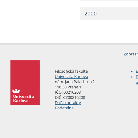
2000
Zobrazi
Filozofická fakulta
E
Univerzita Karlova
F
nám. Jana Palacha 1/2
a
116 38 Praha 1
IČO: 00216208
DIČ: CZ00216208
Další kontakty
Podatelna