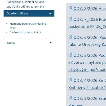
Rozhodnutí a sdělení děkana,
opatření a sdělení tajemníka
OD č. 8/2026 Ha
Opatření děkana
OD č. 7_2026 Prav
Harmonogram akademického
poskytnuté FF UK_C
roku
Směrnice a provozní řády
OD č. 6/2026 Posk
Zápisy
fakultě Univerzity K
OD č. 5/2026 Podr
z úvěru na bytové po
s bytovými potřebam
OD č. 4/2026 Změ
Knihovny Filozofické
OD č. 3/2026 Zruš
Karlovy