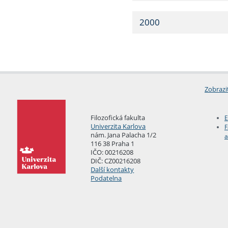
2000
Zobrazi
Filozofická fakulta
E
Univerzita Karlova
F
nám. Jana Palacha 1/2
a
116 38 Praha 1
IČO: 00216208
DIČ: CZ00216208
Další kontakty
Podatelna