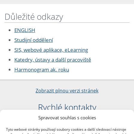
Důležité odkazy
ENGLISH
Studijní oddělení
SIS, webové aplikace, eLearning
Katedry, ústavy a další pracoviště
Harmonogram ak. roku
Zobrazit plnou verzi stránek
Rychlé kontakty
Spravovat souhlas s cookies
Filozofická fakulta
Univerzita Karlova
Tyto webové stránky používají soubory cookies a další sledovací nástroje
nám. Jana Palacha 1/2