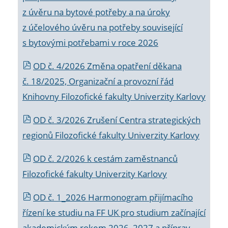
z úvěru na bytové potřeby a na úroky
z účelového úvěru na potřeby související
s bytovými potřebami v roce 2026
OD č. 4/2026 Změna opatření děkana
č. 18/2025, Organizační a provozní řád
Knihovny Filozofické fakulty Univerzity Karlovy
OD č. 3/2026 Zrušení Centra strategických
regionů Filozofické fakulty Univerzity Karlovy
OD č. 2/2026 k
cestám zaměstnanců
Filozofické fakulty Univerzity Karlovy
OD č. 1_2026 Harmonogram přijímacího
řízení ke studiu na FF UK pro studium začínající
akademickým rokem 2026_2027 a příprav