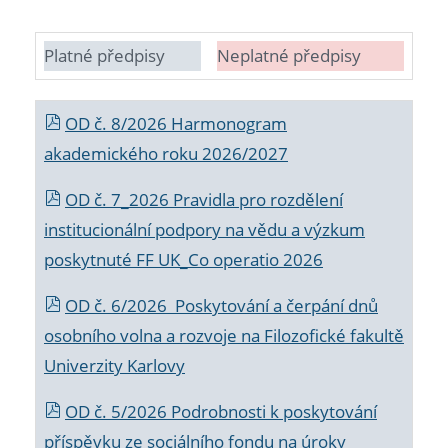
Platné předpisy
Neplatné předpisy
OD č. 8/2026 Harmonogram
akademického roku 2026/2027
OD č. 7_2026 Pravidla pro rozdělení
institucionální podpory na vědu a výzkum
poskytnuté FF UK_Co operatio 2026
OD č. 6/2026 Poskytování a čerpání dnů
osobního volna a rozvoje na Filozofické fakultě
Univerzity Karlovy
OD č. 5/2026 Podrobnosti k poskytování
příspěvku ze sociálního fondu na úroky