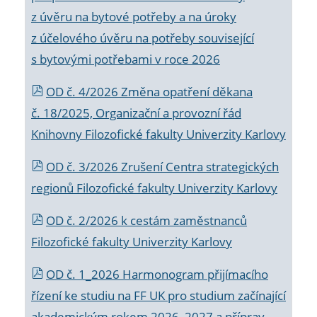
z úvěru na bytové potřeby a na úroky
z účelového úvěru na potřeby související
s bytovými potřebami v roce 2026
OD č. 4/2026 Změna opatření děkana
č. 18/2025, Organizační a provozní řád
Knihovny Filozofické fakulty Univerzity Karlovy
OD č. 3/2026 Zrušení Centra strategických
regionů Filozofické fakulty Univerzity Karlovy
OD č. 2/2026 k
cestám zaměstnanců
Filozofické fakulty Univerzity Karlovy
OD č. 1_2026 Harmonogram přijímacího
řízení ke studiu na FF UK pro studium začínající
akademickým rokem 2026_2027 a příprav