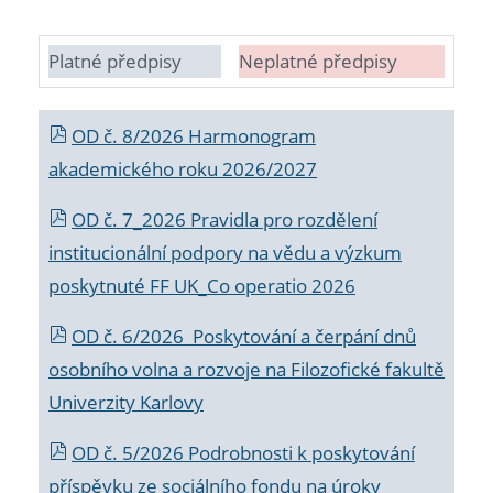
Platné předpisy
Neplatné předpisy
OD č. 8/2026 Harmonogram
akademického roku 2026/2027
OD č. 7_2026 Pravidla pro rozdělení
institucionální podpory na vědu a výzkum
poskytnuté FF UK_Co operatio 2026
OD č. 6/2026 Poskytování a čerpání dnů
osobního volna a rozvoje na Filozofické fakultě
Univerzity Karlovy
OD č. 5/2026 Podrobnosti k poskytování
příspěvku ze sociálního fondu na úroky