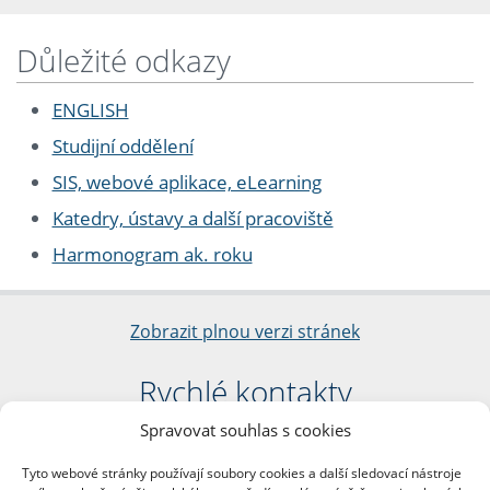
Důležité odkazy
ENGLISH
Studijní oddělení
SIS, webové aplikace, eLearning
Katedry, ústavy a další pracoviště
Harmonogram ak. roku
Zobrazit plnou verzi stránek
Rychlé kontakty
Spravovat souhlas s cookies
Filozofická fakulta
Univerzita Karlova
Tyto webové stránky používají soubory cookies a další sledovací nástroje
nám. Jana Palacha 1/2