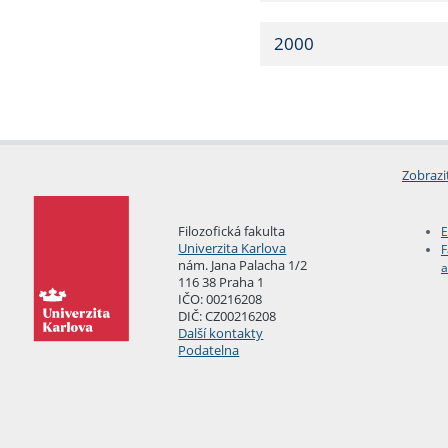
2000
Zobrazi
Filozofická fakulta
E
Univerzita Karlova
F
nám. Jana Palacha 1/2
a
116 38 Praha 1
IČO: 00216208
DIČ: CZ00216208
Další kontakty
Podatelna