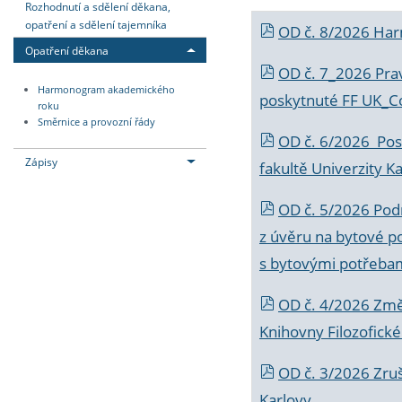
Rozhodnutí a sdělení děkana,
opatření a sdělení tajemníka
OD č. 8/2026 Ha
Opatření děkana
OD č. 7_2026 Prav
Harmonogram akademického
poskytnuté FF UK_C
roku
Směrnice a provozní řády
OD č. 6/2026 Posk
Zápisy
fakultě Univerzity K
OD č. 5/2026 Podr
z úvěru na bytové po
s bytovými potřebam
OD č. 4/2026 Změ
Knihovny Filozofické
OD č. 3/2026 Zruš
Karlovy