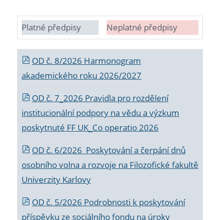
Platné předpisy
Neplatné předpisy
OD č. 8/2026 Harmonogram
akademického roku 2026/2027
OD č. 7_2026 Pravidla pro rozdělení
institucionální podpory na vědu a výzkum
poskytnuté FF UK_Co operatio 2026
OD č. 6/2026 Poskytování a čerpání dnů
osobního volna a rozvoje na Filozofické fakultě
Univerzity Karlovy
OD č. 5/2026 Podrobnosti k poskytování
příspěvku ze sociálního fondu na úroky