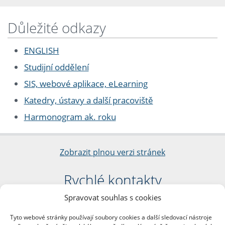
Důležité odkazy
ENGLISH
Studijní oddělení
SIS, webové aplikace, eLearning
Katedry, ústavy a další pracoviště
Harmonogram ak. roku
Zobrazit plnou verzi stránek
Rychlé kontakty
Spravovat souhlas s cookies
Filozofická fakulta
Univerzita Karlova
Tyto webové stránky používají soubory cookies a další sledovací nástroje
nám. Jana Palacha 1/2