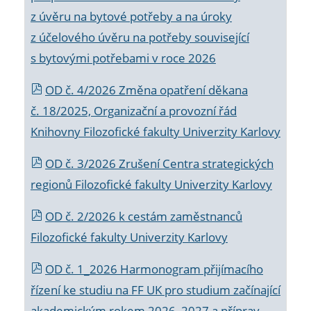
z úvěru na bytové potřeby a na úroky
z účelového úvěru na potřeby související
s bytovými potřebami v roce 2026
OD č. 4/2026 Změna opatření děkana
č. 18/2025, Organizační a provozní řád
Knihovny Filozofické fakulty Univerzity Karlovy
OD č. 3/2026 Zrušení Centra strategických
regionů Filozofické fakulty Univerzity Karlovy
OD č. 2/2026 k
cestám zaměstnanců
Filozofické fakulty Univerzity Karlovy
OD č. 1_2026 Harmonogram přijímacího
řízení ke studiu na FF UK pro studium začínající
akademickým rokem 2026_2027 a příprav