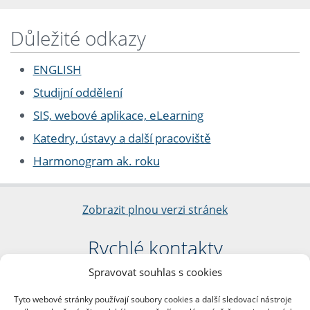
Důležité odkazy
ENGLISH
Studijní oddělení
SIS, webové aplikace, eLearning
Katedry, ústavy a další pracoviště
Harmonogram ak. roku
Zobrazit plnou verzi stránek
Rychlé kontakty
Spravovat souhlas s cookies
Filozofická fakulta
Univerzita Karlova
Tyto webové stránky používají soubory cookies a další sledovací nástroje
nám. Jana Palacha 1/2