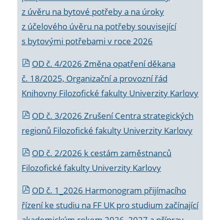
z úvěru na bytové potřeby a na úroky
z účelového úvěru na potřeby související
s bytovými potřebami v roce 2026
OD č. 4/2026 Změna opatření děkana
č. 18/2025, Organizační a provozní řád
Knihovny Filozofické fakulty Univerzity Karlovy
OD č. 3/2026 Zrušení Centra strategických
regionů Filozofické fakulty Univerzity Karlovy
OD č. 2/2026 k
cestám zaměstnanců
Filozofické fakulty Univerzity Karlovy
OD č. 1_2026 Harmonogram přijímacího
řízení ke studiu na FF UK pro studium začínající
akademickým rokem 2026_2027 a příprav