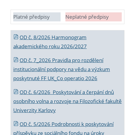
Platné předpisy
Neplatné předpisy
OD č. 8/2026 Harmonogram
akademického roku 2026/2027
OD č. 7_2026 Pravidla pro rozdělení
institucionální podpory na vědu a výzkum
poskytnuté FF UK_Co operatio 2026
OD č. 6/2026 Poskytování a čerpání dnů
osobního volna a rozvoje na Filozofické fakultě
Univerzity Karlovy
OD č. 5/2026 Podrobnosti k poskytování
příspěvku ze sociálního fondu na úroky