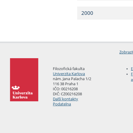
2000
Zobrazi
Filozofická fakulta
E
Univerzita Karlova
F
nám. Jana Palacha 1/2
a
116 38 Praha 1
IČO: 00216208
DIČ: CZ00216208
Další kontakty
Podatelna