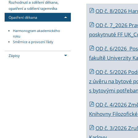
Rozhodnutí a sdělení děkana,
opatření a sdělení tajemníka
OD č. 8/2026 Ha
Opatření děkana
OD č. 7_2026 Prav
Harmonogram akademického
poskytnuté FF UK_C
roku
Směrnice a provozní řády
OD č. 6/2026 Posk
Zápisy
fakultě Univerzity K
OD č. 5/2026 Podr
z úvěru na bytové po
s bytovými potřebam
OD č. 4/2026 Změ
Knihovny Filozofické
OD č. 3/2026 Zruš
Karlovy