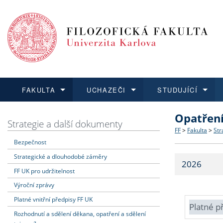
FAKULTA
UCHAZEČI
STUDUJÍCÍ
Opatřen
FAKULTA
UCHAZEČI
STUDUJÍCÍ
VĚDA A VÝZKUM
ZAHRANIČÍ
Struktura a
Co studova
Bakalářsk
O vědě a 
Aktuální n
Strategie a další dokumenty
FF
>
Fakulta
>
Str
Bezpečnost
Dozvědět se více
Podat přihlášku
Dozvědět se více
Dozvědět se více
Dozvědět se více
Strategie 
Učitelské 
Doktorské
Akademické
Vyjíždějící
Strategické a dlouhodobé záměry
2026
Podpora a
Informace 
Rigorózní 
Granty a p
Přijíždějíc
FF UK pro udržitelnost
Výroční zprávy
Absolventi
Vyjíždějíc
Platné vnitřní předpisy FF UK
Platné p
Rozhodnutí a sdělení děkana, opatření a sdělení
Fakultní š