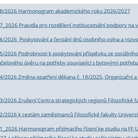
 8/2026 Harmonogram akademického roku 2026/2027
 7_2026 Pravidla pro rozdělení institucionální podpory n
6/2026 Poskytování a čerpání dnů osobního volna a rozvoje
 5/2026 Podrobnosti k poskytování příspěvku ze sociálníh
účelového úvěru na potřeby související s bytovými potřeb
 4/2026 Změna opatření děkana č. 18/2025, Organizační a p
3/2026 Zrušení Centra strategických regionů Filozofické f
 2/2026 k
cestám zaměstnanců Filozofické fakulty Univerzi
 1_2026 Harmonogram přijímacího řízení ke studiu na FF 
7 a příprav přijímacího řízení ke studiu začínajícímu 