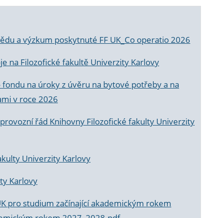
a vědu a výzkum poskytnuté FF UK_Co operatio 2026
 na Filozofické fakultě Univerzity Karlovy
o fondu na úroky z úvěru na bytové potřeby a na
ami v roce 2026
rovozní řád Knihovny Filozofické fakulty Univerzity
akulty Univerzity Karlovy
ty Karlovy
UK pro studium začínající akademickým rokem
akademickým rokem 2027_2028.pdf