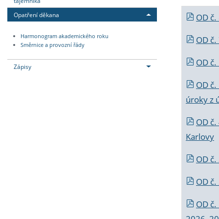
tajemníka
Opatření děkana
OD č.
Harmonogram akademického roku
OD č.
Směrnice a provozní řády
OD č. 
Zápisy
OD č.
úroky z 
OD č.
Karlovy
OD č. 
OD č.
OD č.
2026_202