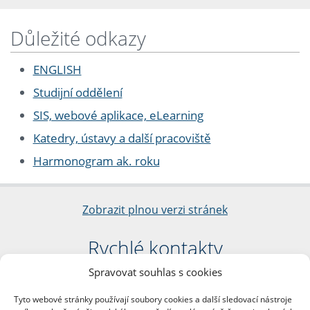
Důležité odkazy
ENGLISH
Studijní oddělení
SIS, webové aplikace, eLearning
Katedry, ústavy a další pracoviště
Harmonogram ak. roku
Zobrazit plnou verzi stránek
Rychlé kontakty
Spravovat souhlas s cookies
Filozofická fakulta
Univerzita Karlova
Tyto webové stránky používají soubory cookies a další sledovací nástroje
nám. Jana Palacha 1/2