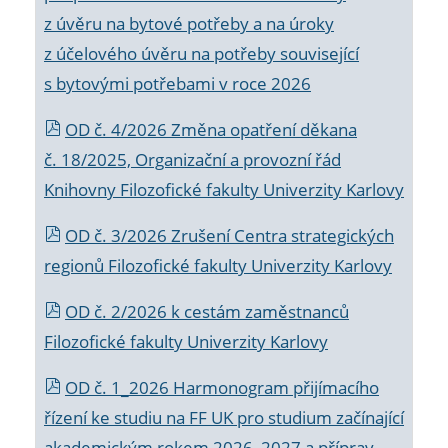
z úvěru na bytové potřeby a na úroky
z účelového úvěru na potřeby související
s bytovými potřebami v roce 2026
OD č. 4/2026 Změna opatření děkana
č. 18/2025, Organizační a provozní řád
Knihovny Filozofické fakulty Univerzity Karlovy
OD č. 3/2026 Zrušení Centra strategických
regionů Filozofické fakulty Univerzity Karlovy
OD č. 2/2026 k
cestám zaměstnanců
Filozofické fakulty Univerzity Karlovy
OD č. 1_2026 Harmonogram přijímacího
řízení ke studiu na FF UK pro studium začínající
akademickým rokem 2026_2027 a příprav