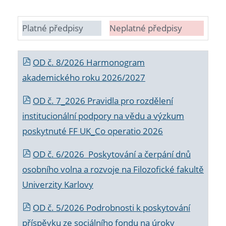
Platné předpisy
Neplatné předpisy
OD č. 8/2026 Harmonogram
akademického roku 2026/2027
OD č. 7_2026 Pravidla pro rozdělení
institucionální podpory na vědu a výzkum
poskytnuté FF UK_Co operatio 2026
OD č. 6/2026 Poskytování a čerpání dnů
osobního volna a rozvoje na Filozofické fakultě
Univerzity Karlovy
OD č. 5/2026 Podrobnosti k poskytování
příspěvku ze sociálního fondu na úroky