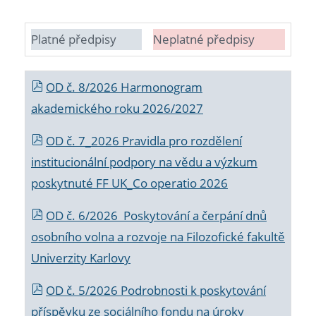
Platné předpisy
Neplatné předpisy
OD č. 8/2026 Harmonogram
akademického roku 2026/2027
OD č. 7_2026 Pravidla pro rozdělení
institucionální podpory na vědu a výzkum
poskytnuté FF UK_Co operatio 2026
OD č. 6/2026 Poskytování a čerpání dnů
osobního volna a rozvoje na Filozofické fakultě
Univerzity Karlovy
OD č. 5/2026 Podrobnosti k poskytování
příspěvku ze sociálního fondu na úroky