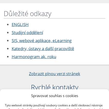
Důležité odkazy
ENGLISH
Studijní oddělení
SIS, webové aplikace, eLearning
Katedry, ústavy a další pracoviště
Harmonogram ak. roku
Zobrazit plnou verzi stránek
Rychlé kontakty
Spravovat souhlas s cookies
Filozofická fakulta
Univerzita Karlova
Tyto webové stránky používají soubory cookies a další sledovací nástroje
nám. Jana Palacha 1/2