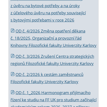
z úvěru na bytové potřeby a na úroky
z účelového úvěru na potřeby související
s bytovými potřebami v roce 2026
OD č. 4/2026 Změna opatření děkana
č. 18/2025, Organizační a provozní řád
Knihovny Filozofické fakulty Univerzity Karlovy
OD č. 3/2026 Zrušení Centra strategických
regionů Filozofické fakulty Univerzity Karlovy
OD č. 2/2026 k
cestám zaměstnanců
Filozofické fakulty Univerzity Karlovy
OD č. 1_2026 Harmonogram přijímacího
řízení ke studiu na FF UK pro studium začínající
akademickým rokem 2026_2027 a příprav