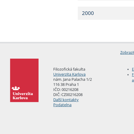
2000
Zobrazi
Filozofická fakulta
E
Univerzita Karlova
F
nám. Jana Palacha 1/2
a
116 38 Praha 1
IČO: 00216208
DIČ: CZ00216208
Další kontakty
Podatelna