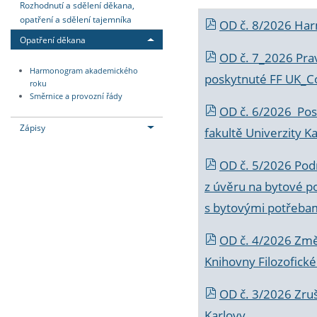
Rozhodnutí a sdělení děkana,
opatření a sdělení tajemníka
OD č. 8/2026 Ha
Opatření děkana
OD č. 7_2026 Prav
Harmonogram akademického
poskytnuté FF UK_C
roku
Směrnice a provozní řády
OD č. 6/2026 Posk
Zápisy
fakultě Univerzity K
OD č. 5/2026 Podr
z úvěru na bytové po
s bytovými potřebam
OD č. 4/2026 Změ
Knihovny Filozofické
OD č. 3/2026 Zruš
Karlovy