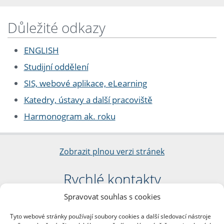
Důležité odkazy
ENGLISH
Studijní oddělení
SIS, webové aplikace, eLearning
Katedry, ústavy a další pracoviště
Harmonogram ak. roku
Zobrazit plnou verzi stránek
Rychlé kontakty
Spravovat souhlas s cookies
Filozofická fakulta
Univerzita Karlova
Tyto webové stránky používají soubory cookies a další sledovací nástroje
nám. Jana Palacha 1/2