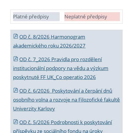
Platné předpisy
Neplatné předpisy
OD č. 8/2026 Harmonogram
akademického roku 2026/2027
OD č. 7_2026 Pravidla pro rozdělení
institucionální podpory na vědu a výzkum
poskytnuté FF UK_Co operatio 2026
OD č. 6/2026 Poskytování a čerpání dnů
osobního volna a rozvoje na Filozofické fakultě
Univerzity Karlovy
OD č. 5/2026 Podrobnosti k poskytování
příspěvku ze sociálního fondu na úroky