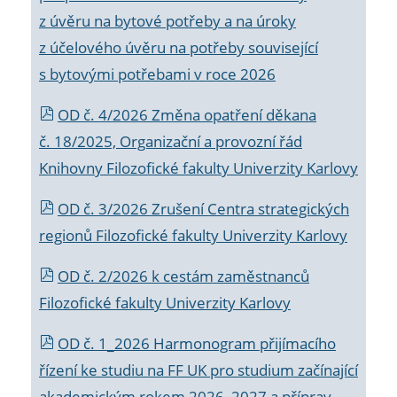
z úvěru na bytové potřeby a na úroky
z účelového úvěru na potřeby související
s bytovými potřebami v roce 2026
OD č. 4/2026 Změna opatření děkana
č. 18/2025, Organizační a provozní řád
Knihovny Filozofické fakulty Univerzity Karlovy
OD č. 3/2026 Zrušení Centra strategických
regionů Filozofické fakulty Univerzity Karlovy
OD č. 2/2026 k
cestám zaměstnanců
Filozofické fakulty Univerzity Karlovy
OD č. 1_2026 Harmonogram přijímacího
řízení ke studiu na FF UK pro studium začínající
akademickým rokem 2026_2027 a příprav