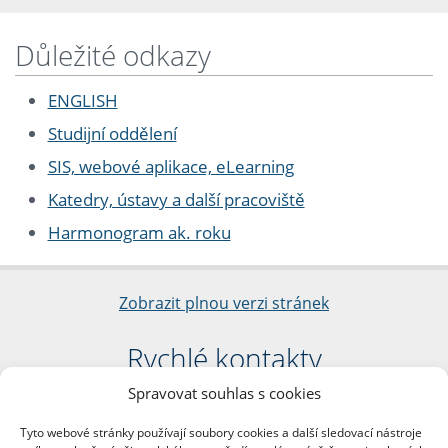
Důležité odkazy
ENGLISH
Studijní oddělení
SIS, webové aplikace, eLearning
Katedry, ústavy a další pracoviště
Harmonogram ak. roku
Zobrazit plnou verzi stránek
Rychlé kontakty
Spravovat souhlas s cookies
Filozofická fakulta
Univerzita Karlova
Tyto webové stránky používají soubory cookies a další sledovací nástroje
nám. Jana Palacha 1/2