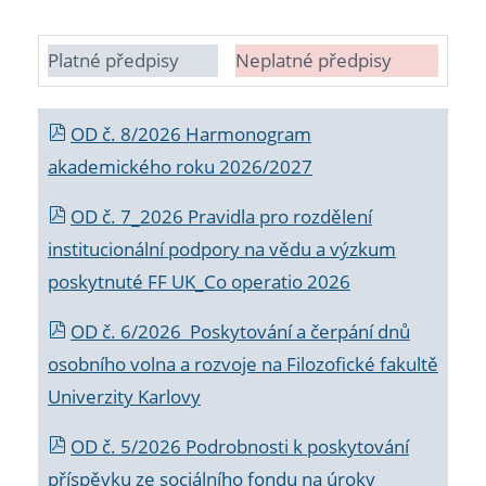
Platné předpisy
Neplatné předpisy
OD č. 8/2026 Harmonogram
akademického roku 2026/2027
OD č. 7_2026 Pravidla pro rozdělení
institucionální podpory na vědu a výzkum
poskytnuté FF UK_Co operatio 2026
OD č. 6/2026 Poskytování a čerpání dnů
osobního volna a rozvoje na Filozofické fakultě
Univerzity Karlovy
OD č. 5/2026 Podrobnosti k poskytování
příspěvku ze sociálního fondu na úroky