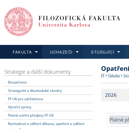
FAKULTA
UCHAZEČI
STUDUJÍCÍ
Opatřen
FAKULTA
UCHAZEČI
STUDUJÍCÍ
VĚDA A VÝZKUM
ZAHRANIČÍ
Struktura a
Co studova
Bakalářsk
O vědě a 
Aktuální n
Strategie a další dokumenty
FF
>
Fakulta
>
Str
Bezpečnost
Dozvědět se více
Podat přihlášku
Dozvědět se více
Dozvědět se více
Dozvědět se více
Strategie 
Učitelské 
Doktorské
Akademické
Vyjíždějící
Strategické a dlouhodobé záměry
2026
Podpora a
Informace 
Rigorózní 
Granty a p
Přijíždějíc
FF UK pro udržitelnost
Výroční zprávy
Absolventi
Vyjíždějíc
Platné vnitřní předpisy FF UK
Platné p
Rozhodnutí a sdělení děkana, opatření a sdělení
Fakultní š