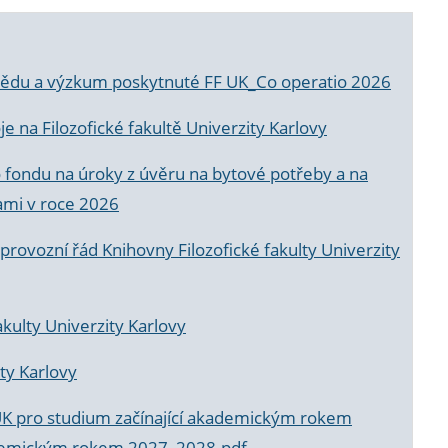
a vědu a výzkum poskytnuté FF UK_Co operatio 2026
 na Filozofické fakultě Univerzity Karlovy
o fondu na úroky z úvěru na bytové potřeby a na
ami v roce 2026
rovozní řád Knihovny Filozofické fakulty Univerzity
akulty Univerzity Karlovy
ty Karlovy
UK pro studium začínající akademickým rokem
akademickým rokem 2027_2028.pdf