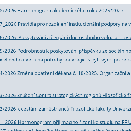
 8/2026 Harmonogram akademického roku 2026/2027
 7_2026 Pravidla pro rozdělení institucionální podpory n
6/2026 Poskytování a čerpání dnů osobního volna a rozvoje
 5/2026 Podrobnosti k poskytování příspěvku ze sociálníh
účelového úvěru na potřeby související s bytovými potřeb
 4/2026 Změna opatření děkana č. 18/2025, Organizační a p
3/2026 Zrušení Centra strategických regionů Filozofické f
 2/2026 k
cestám zaměstnanců Filozofické fakulty Univerzi
 1_2026 Harmonogram přijímacího řízení ke studiu na FF 
7 a příprav přijímacího řízení ke studiu začínajícímu 