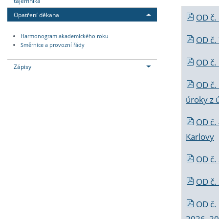
tajemníka
Opatření děkana
OD č.
Harmonogram akademického roku
OD č.
Směrnice a provozní řády
OD č. 
Zápisy
OD č.
úroky z 
OD č.
Karlovy
OD č. 
OD č.
OD č.
2026_202