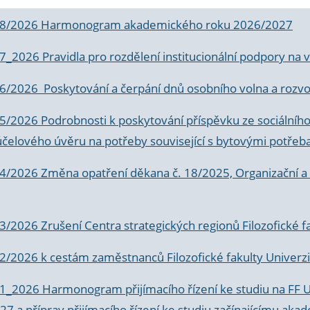
 8/2026 Harmonogram akademického roku 2026/2027
 7_2026 Pravidla pro rozdělení institucionální podpory n
6/2026 Poskytování a čerpání dnů osobního volna a rozvoje
 5/2026 Podrobnosti k poskytování příspěvku ze sociálníh
účelového úvěru na potřeby související s bytovými potřeb
 4/2026 Změna opatření děkana č. 18/2025, Organizační a p
3/2026 Zrušení Centra strategických regionů Filozofické f
 2/2026 k
cestám zaměstnanců Filozofické fakulty Univerzi
 1_2026 Harmonogram přijímacího řízení ke studiu na FF 
7 a příprav přijímacího řízení ke studiu začínajícímu 