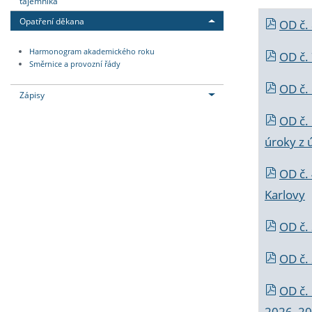
tajemníka
Opatření děkana
OD č.
Harmonogram akademického roku
OD č.
Směrnice a provozní řády
OD č. 
Zápisy
OD č.
úroky z 
OD č.
Karlovy
OD č. 
OD č.
OD č.
2026_202