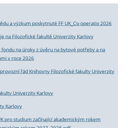
a vědu a výzkum poskytnuté FF UK_Co operatio 2026
 na Filozofické fakultě Univerzity Karlovy
o fondu na úroky z úvěru na bytové potřeby a na
ami v roce 2026
rovozní řád Knihovny Filozofické fakulty Univerzity
akulty Univerzity Karlovy
ty Karlovy
UK pro studium začínající akademickým rokem
akademickým rokem 2027_2028.pdf