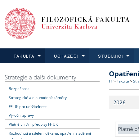
FAKULTA
UCHAZEČI
STUDUJÍCÍ
Opatřen
FAKULTA
UCHAZEČI
STUDUJÍCÍ
VĚDA A VÝZKUM
ZAHRANIČÍ
Struktura a
Co studova
Bakalářsk
O vědě a 
Aktuální n
Strategie a další dokumenty
FF
>
Fakulta
>
Str
Bezpečnost
Dozvědět se více
Podat přihlášku
Dozvědět se více
Dozvědět se více
Dozvědět se více
Strategie 
Učitelské 
Doktorské
Akademické
Vyjíždějící
Strategické a dlouhodobé záměry
2026
Podpora a
Informace 
Rigorózní 
Granty a p
Přijíždějíc
FF UK pro udržitelnost
Výroční zprávy
Absolventi
Vyjíždějíc
Platné vnitřní předpisy FF UK
Platné p
Rozhodnutí a sdělení děkana, opatření a sdělení
Fakultní š