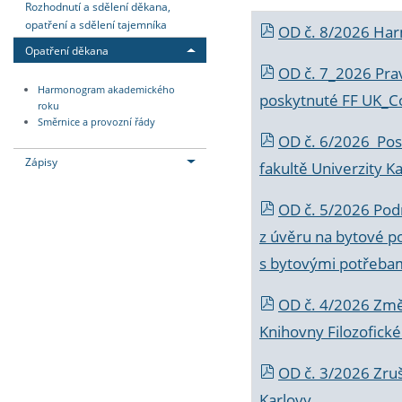
Rozhodnutí a sdělení děkana,
opatření a sdělení tajemníka
OD č. 8/2026 Ha
Opatření děkana
OD č. 7_2026 Prav
Harmonogram akademického
poskytnuté FF UK_C
roku
Směrnice a provozní řády
OD č. 6/2026 Posk
Zápisy
fakultě Univerzity K
OD č. 5/2026 Podr
z úvěru na bytové po
s bytovými potřebam
OD č. 4/2026 Změ
Knihovny Filozofické
OD č. 3/2026 Zruš
Karlovy