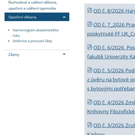
Rozhodnutí a sdělení děkana,
opatření a sdělení tajemníka
OD č. 8/2026 Ha
Opatření děkana
OD č. 7_2026 Prav
Harmonogram akademického
poskytnuté FF UK_C
roku
Směrnice a provozní řády
OD č. 6/2026 Posk
Zápisy
fakultě Univerzity K
OD č. 5/2026 Podr
z úvěru na bytové po
s bytovými potřebam
OD č. 4/2026 Změ
Knihovny Filozofické
OD č. 3/2026 Zruš
Karlovy