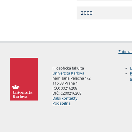
2000
Zobrazi
Filozofická fakulta
E
Univerzita Karlova
F
nám. Jana Palacha 1/2
a
116 38 Praha 1
IČO: 00216208
DIČ: CZ00216208
Další kontakty
Podatelna